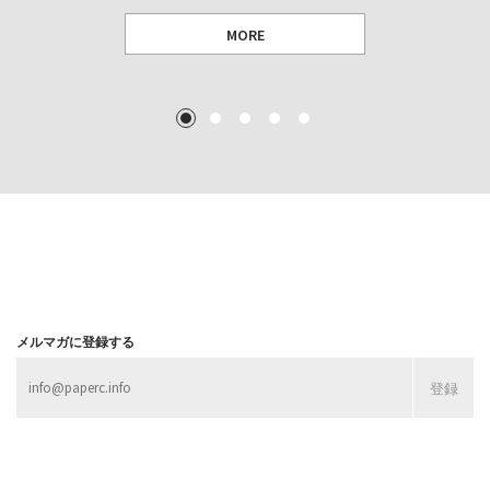
MORE
TEXT: 大島賛都 [アーツサポート関西 チーフプロデューサー／学芸員]
TEXT: ダニエル・アビー [美術史・写真研究者]
TEXT: 大島賛都 [アーツサポート関西 チーフプロデューサー／学芸員]
TEXT: 大島賛都 [アーツサポート関西 チーフプロデューサー／学芸員]
1
2
3
4
5
MORE
MORE
MORE
MORE
メルマガに登録する