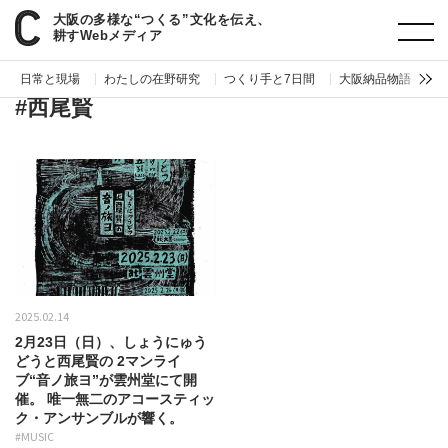
大阪の多様な“つくる”文化を伝え、
paperC
タグ
西尾賢
耕すWebメディア
日常と現場
わたしの在野研究
つくり手と7日間
大阪納品物語
編
#西尾賢
2025.02.14
2月23日（日）、しょうにゅう
どうと西尾賢の 2マンライ
ブ“音ノ旅ヨ”が雲州堂にて開
催。 唯一無二のアコースティッ
ク・アンサンブルが響く。
#MUSIC