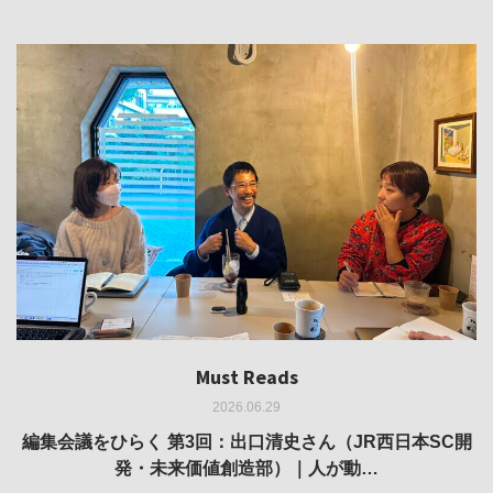
Must Reads
Must Reads
Must Reads
Must Reads
Must Reads
2026.06.29
2026.05.14
2026.02.25
2025.10.01
2026.03.11
REVIEW｜果たして美術家・梅津庸一は、「大阪のゆかり
REVIEW｜生の存在証明としての線——「ライフライン」
編集会議をひらく 第3回：出口清史さん（JR西日本SC開
REVIEW｜菊池聡太朗 個展「余りの風景」
REPORT｜博覧会の残像
発・未来価値創造部）｜人が動…
作家」となることができたのか…
展