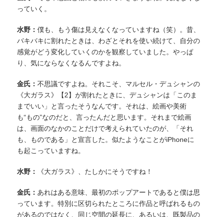
っていく。
水野：
僕も、もう傷は見えなくなっていますね（笑）。昔、
バキバキに割れたときは、わざとそれを使い続けて、自分の
感覚がどう変化していくのかを観察していました。やっぱ
り、気にならなくなるんですよね。
金氏：
不思議ですよね。それこそ、マルセル・デュシャンの
《大ガラス》【2】が割れたときに、デュシャンは「このま
までいい」と言ったそうなんです。それは、絵画や美術
も“もの”なのだと、言ったんだと思います。それまで絵画
は、画面のなかのことだけで考えられていたのが、「それ
も、ものである」と宣言した。似たようなことがiPhoneに
も起こっていますね。
水野：
《大ガラス》、たしかにそうですね！
金氏：
あれはある意味、最初のポップアートであると僕は思
っています。特別に区切られたところに作品と呼ばれるもの
があるのではなく、同じ空間の延長に、あるいは、既製品の