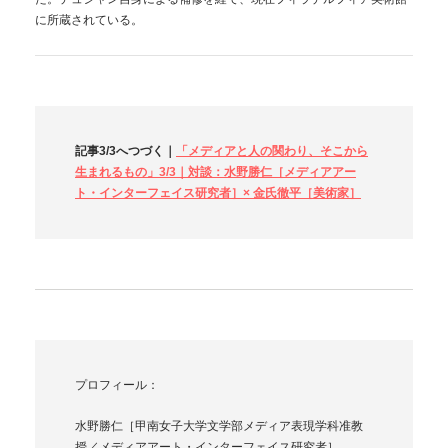
に所蔵されている。
記事3/3へつづく｜
「メディアと人の関わり、そこから
生まれるもの」3/3｜対談：水野勝仁［メディアアー
ト・インターフェイス研究者］× 金氏徹平［美術家］
プロフィール：
水野勝仁［甲南女子大学文学部メディア表現学科准教
授／メディアアート・インターフェイス研究者］