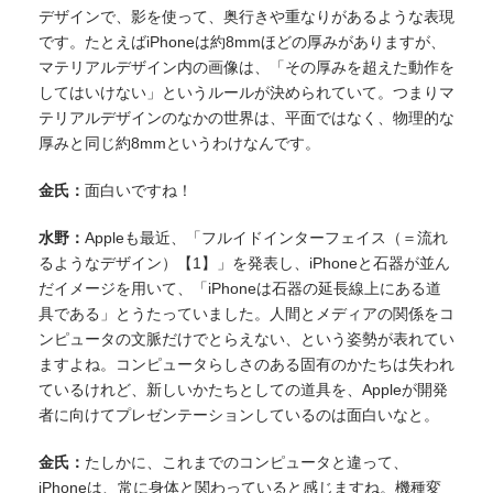
デザインで、影を使って、奥行きや重なりがあるような表現
です。たとえばiPhoneは約8mmほどの厚みがありますが、
マテリアルデザイン内の画像は、「その厚みを超えた動作を
してはいけない」というルールが決められていて。つまりマ
テリアルデザインのなかの世界は、平面ではなく、物理的な
厚みと同じ約8mmというわけなんです。
金氏：
面白いですね！
水野：
Appleも最近、「フルイドインターフェイス（＝流れ
るようなデザイン）【1】」を発表し、iPhoneと石器が並ん
だイメージを用いて、「iPhoneは石器の延長線上にある道
具である」とうたっていました。人間とメディアの関係をコ
ンピュータの文脈だけでとらえない、という姿勢が表れてい
ますよね。コンピュータらしさのある固有のかたちは失われ
ているけれど、新しいかたちとしての道具を、Appleが開発
者に向けてプレゼンテーションしているのは面白いなと。
金氏：
たしかに、これまでのコンピュータと違って、
iPhoneは、常に身体と関わっていると感じますね。機種変