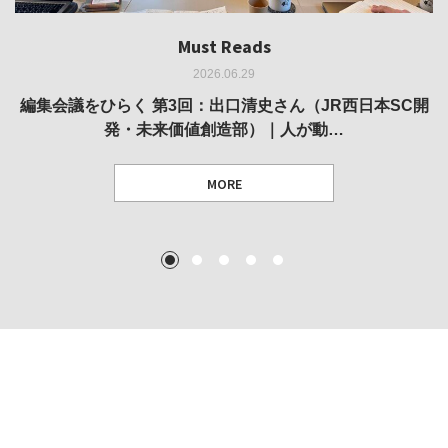
Must Reads
Must Reads
Must Reads
Must Reads
Must Reads
2026.06.29
2026.05.14
2026.02.25
2025.10.01
2026.03.11
REVIEW｜果たして美術家・梅津庸一は、「大阪のゆかり
REVIEW｜生の存在証明としての線——「ライフライン」
編集会議をひらく 第3回：出口清史さん（JR西日本SC開
REVIEW｜菊池聡太朗 個展「余りの風景」
REPORT｜博覧会の残像
発・未来価値創造部）｜人が動…
作家」となることができたのか…
展
MORE
TEXT: 大島賛都 [アーツサポート関西 チーフプロデューサー／学芸員]
TEXT: ダニエル・アビー [美術史・写真研究者]
TEXT: 大島賛都 [アーツサポート関西 チーフプロデューサー／学芸員]
TEXT: 大島賛都 [アーツサポート関西 チーフプロデューサー／学芸員]
1
2
3
4
5
MORE
MORE
MORE
MORE