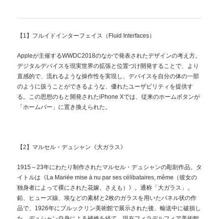
【1】フルイドインターフェイス（Fluid Interfaces）
Appleが主催するWWDC2018のなかで発表されたデザインの考え方。
デジタルデバイスを現実世界の拡張と位置づけ開発することで、より
直感的で、流れるような操作性を実現し、デバイスを自分の体の一部
のように扱うことができるような、優れたユーザビリティを提供す
る。この思想のもと開発されたiPhone Xでは、従来のホームボタンが
「ホームバー」に置き換えられた。
【2】マルセル・デュシャン《大ガラス》
1915～23年にわたり制作されたマルセル・デュシャンの彫刻作品。タ
イトルは《La Mariée mise à nu par ses célibataires, même（彼女の
独身者によって裸にされた花嫁、さえも）》。通称「大ガラス」。
鉛、ヒューズ線、埃などの素材と2枚のガラスを用いたパネル状の作
品で、1926年にブルックリン美術館で展示された後、輸送中に破損し
た。デュシャン自身による補修を経て、現在フィラデルフィア美術館