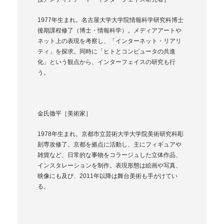
1977年生まれ。名古屋大学大学院情報科学研究科博士
後期課程修了（博士・情報科学）。メディアアートや
ネット上の表現を考察し、「インターネット・リアリ
ティ」を探求。同時に「ヒトとコンピュータの共進
化」という観点から、インターフェイスの研究も行
う。
金氏徹平［美術家］
1978年生まれ。京都市立芸術大学大学院美術研究科彫
刻専攻修了。京都を拠点に活動し、主にフィギュアや
雑貨など、日常的な事物をコラージュした立体作品、
インスタレーションを制作。表現形態は絵画や写真、
映像にも及び、2011年以降は舞台美術も手がけてい
る。