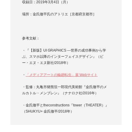
収録日：2019年3月4日（月）
場所：金氏徹平氏のアトリエ［京都府京都市］
参考文献：
・『【新版】UI GRAPHICS ―世界の成功事例から学
ぶ、スマホ以降のインターフェイスデザイン』（ビ
ー・エヌ・エヌ新社/2018年）
・
「メディアアートの輪廻転生」展 Webサイト
・監修：丸亀市猪熊弦一郎現代美術館『金氏徹平のメ
ルカトル・メンブレン』（ナナロク社/2016年）
・金氏徹平とtheconstructions『tower（THEATER）』
（SHUKYU+ 金氏徹平/2018年）