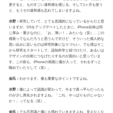
更すると、ものすごい違和感を感じる。そして1ヶ月も使う
と、もうその違和感も忘れてしまいますよね。
水野：
研究していて、とても意識的になっているからだと思
いますが、OSをアップデートしたときに、iPhone自体は同
じ厚み・重さなのに、「お、薄い！」みたいな（笑）。この
感覚ってなんだろうと思うんですけど、そういった個人的な
思い込みに近いものは研究対象になりづらい。でも僕はそこ
から研究をスタートして、認知科学と紐づけたり、あるいは
デザインの分析につなげたりするのが面白いと思っていま
す。この前も、iPhoneの画面に傷が入って、それをずっと
眺めていたりして（笑）。
金氏：
わかります。傷も重要なポイントですよね。
水野：
傷によって認識が変わって、今まで真っ平らだったも
のが少し異化されますよね。「これ、やっぱりものじゃない
か！」ってなる（笑）。
金氏：
でも不思議と傷にも慣れていきますよね。見えなくな