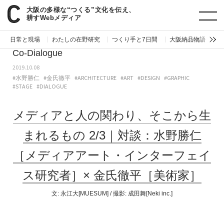
大阪の多様な“つくる”文化を伝え、
paperC
Co-Dialogue
メディアと人の関わり、そこから生まれるもの 2/3｜対談：水野勝仁［メディアアート・インターフェイス研究者］× 金氏徹平［美術家］
耕すWebメディア
日常と現場
わたしの在野研究
つくり手と7日間
大阪納品物語
編
Co-Dialogue
2019.10.08
#水野勝仁
#金氏徹平
#ARCHITECTURE
#ART
#DESIGN
#GRAPHIC
#STAGE
#DIALOGUE
メディアと人の関わり、そこから生
まれるもの 2/3｜対談：水野勝仁
［メディアアート・インターフェイ
ス研究者］× 金氏徹平［美術家］
文:
永江大[MUESUM]
/ 撮影:
成田舞[Neki inc.]