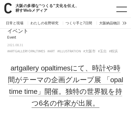
大阪の多様な“つくる”文化を伝え、
paperC
今週のイベント
artgallery opaltimesにて、時計や時間がテーマの企画グループ展「opal time time」開催。独特の世界観を持つ6名の作家が出展。
耕すWebメディア
日常と現場
わたしの在野研究
つくり手と7日間
大阪納品物語
編
イベント
Event
2021.08.31
#ARTGALLERY OPALTIMES
#ART
#ILLUSTRATION
#大阪市
#玉出
#粉浜
artgallery opaltimesにて、時計や時
間がテーマの企画グループ展
「opal
time time」開催。独特の世界観を持
つ6名の作家が出展。