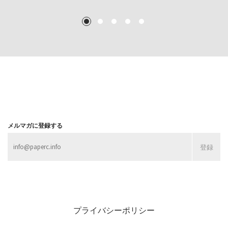
TEXT: 大島賛都 [アーツサポート関西 チーフプロデューサー／学芸員]
TEXT: 大島賛都 [アーツサポート関西 チーフプロデューサー／学芸員]
1
2
3
4
5
MORE
MORE
MORE
MORE
メルマガに登録する
プライバシーポリシー