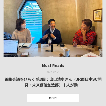
Must Reads
Must Reads
Must Reads
Must Reads
Must Reads
2026.06.29
2026.05.14
2026.02.25
2025.10.01
2026.03.11
REVIEW｜果たして美術家・梅津庸一は、「大阪のゆかり
REVIEW｜生の存在証明としての線——「ライフライン」
編集会議をひらく 第3回：出口清史さん（JR西日本SC開
REVIEW｜菊池聡太朗 個展「余りの風景」
REPORT｜博覧会の残像
発・未来価値創造部）｜人が動…
作家」となることができたのか…
展
MORE
TEXT: 大島賛都 [アーツサポート関西 チーフプロデューサー／学芸員]
TEXT: ダニエル・アビー [美術史・写真研究者]