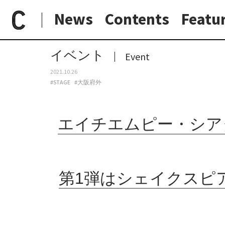
News
Contents
Featu
paperC
今週のイベント
エイチエムピー・シアターカンパニーが《シェイクスピアシリーズ》をスタート。 第1弾はシェイクスピア4大悲劇の一つである『マクベス』を再構築し上演。
日常と現場
わたしの在野研究
つくり手と7日間
大阪納品物語
イベント
Event
2021.10.26
#STAGE
#大阪府外
エイチエムピー・シア
第1弾はシェイクスピ