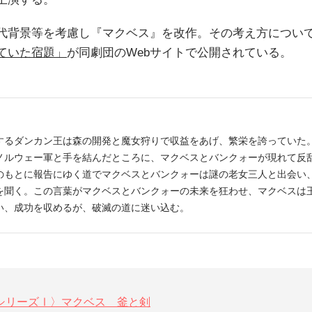
代背景等を考慮し『マクベス』を改作。その考え方につい
ていた宿題」
が同劇団のWebサイトで公開されている。
するダンカン王は森の開発と魔女狩りで収益をあげ、繁栄を誇っていた
ノルウェー軍と手を結んだところに、マクベスとバンクォーが現れて反
のもとに報告にゆく道でマクベスとバンクォーは謎の老女三人と出会い
を聞く。この言葉がマクベスとバンクォーの未来を狂わせ、マクベスは
い、成功を収めるが、破滅の道に迷い込む。
シリーズⅠ〉マクベス 釜と剣