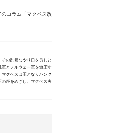
ての
コラム「マクベス改
。その乱暴なやり口を良しと
乱軍とノルウェー軍を鎮圧す
、マクベスは王となりバンク
王の座をめざし、マクベス夫