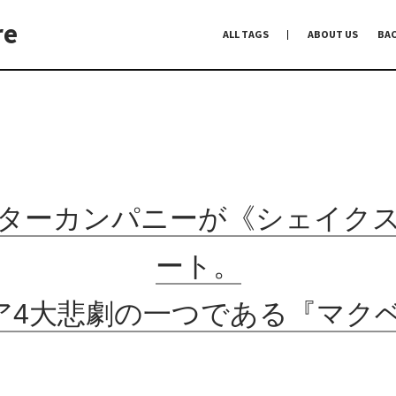
re
ALL TAGS
ABOUT US
BA
編集前記
Co-Dialogue
手前味噌
ターカンパニーが《シェイク
ート。
ア4大悲劇の一つである『マク