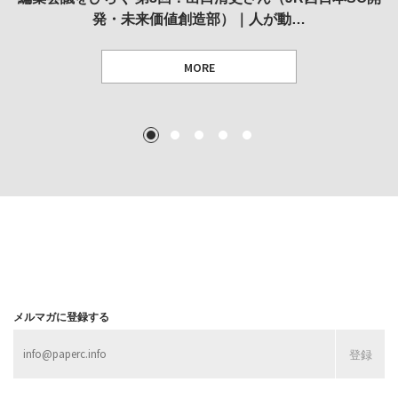
発・未来価値創造部）｜人が動…
作家」となることができたのか…
展
MORE
TEXT: 大島賛都 [アーツサポート関西 チーフプロデューサー／学芸員]
TEXT: ダニエル・アビー [美術史・写真研究者]
TEXT: 大島賛都 [アーツサポート関西 チーフプロデューサー／学芸員]
TEXT: 大島賛都 [アーツサポート関西 チーフプロデューサー／学芸員]
1
2
3
4
5
MORE
MORE
MORE
MORE
メルマガに登録する