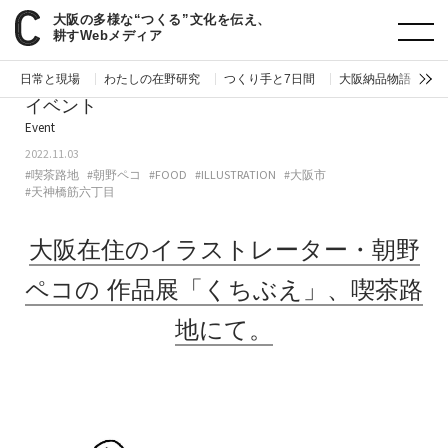
大阪の多様な“つくる”文化を伝え、
paperC
今週のイベント
大阪在住のイラストレーター・朝野ペコの作品展「くちぶえ」、喫茶路地にて。
耕すWebメディア
日常と現場
わたしの在野研究
つくり手と7日間
大阪納品物語
編
イベント
Event
2022.11.03
#喫茶路地
#朝野ペコ
#FOOD
#ILLUSTRATION
#大阪市
#天神橋筋六丁目
大阪在住のイラストレーター・朝野
ペコの
作品展「くちぶえ」、喫茶路
地にて。