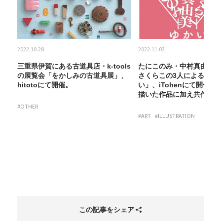
2022.10.28
2022.11.03
模
三重県伊賀にある古道具店・k-tools
たにこのみ・中村真由美・
き
の展覧会「をかしみの古道具展」、
さくらこの3人による展覧
hitotoにて開催。
い」、iTohenにて開催
描いた作品に加え共作も展
#OTHER
#ART
#ILLUSTRATION
この記事をシェア