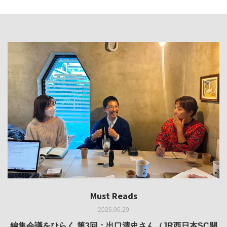
Must Reads
Must Reads
Must Reads
Must Reads
Must Reads
2026.06.29
2026.05.14
2026.02.25
2025.10.01
2026.03.11
REVIEW｜果たして美術家・梅津庸一は、「大阪のゆかり
REVIEW｜生の存在証明としての線——「ライフライン」
編集会議をひらく 第3回：出口清史さん（JR西日本SC開
REVIEW｜菊池聡太朗 個展「余りの風景」
REPORT｜博覧会の残像