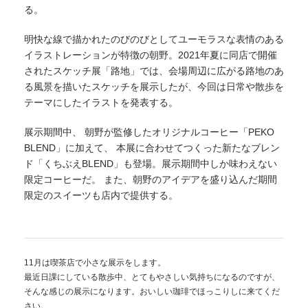
る。
明快な線で描かれたのびのびとしてユーモラスな表情のある
イラストレーションが特徴の朝野。2021年夏に同店で開催
されたスケッチ展「路地」では、会場周辺に広がる路地のあ
る風景を描いたスケッチを展示したが、今回は日常や散歩を
テーマにしたイラストを発表する。
展示期間中、 朝野が監修したオリジナルコーヒー「PEKO
BLEND」に加えて、 本展に合わせてつくった新たなブレン
ド「くちぶえBLEND」も登場。展示期間中しか味わえない
限定コーヒーだ。 また、朝野のアイデアを盛り込んだ期間
限定のスイーツも店内で提供する。
11月は喫茶店で小さな展示をします。
最近日課にしている散歩中、とてもやさしい気持ちになるのですが、
そんな感じの展示になります。おいしい珈琲でほっこりしに来てくだ
さい。