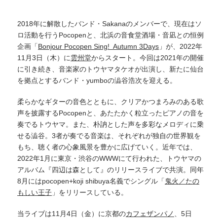
2018年に解散したバンド・Sakanaのメンバーで、現在はソ
ロ活動を行うPocopenと、北浜の音食堂酒場・音凪との恒例
企画「
Bonjour Pocopen Sing! Autumn 3Days
」が、2022年
11月3日（木）に
雲州堂
からスタート。今回は2021年の開催
に引き続き、音楽家のトウヤマタケオが出演し、新たに仙台
を拠点とするバンド・yumboの澁谷浩次を迎える。
柔らかなギターの音色とともに、クリアかつまろみのある歌
声を披露するPocopenと、あたたかく粒立ったピアノの音を
奏でるトウヤマ。また、朴訥とした声を多彩なメロディに乗
せる澁谷。3者が奏でる音楽は、それぞれが独自の世界観を
もち、聴く者の心象風景を豊かに広げていく。近年では、
2022年1月に東京・渋谷のWWWにて行われた、トウヤマの
アルバム『四辺は森として』のリリースライブで共演。同年
8月にはpocopen+koji shibuya名義でシングル「
鬼火／たの
もしい王子
」をリリースしている。
当ライブは11月4日（金）に京都の
カフェザンパノ
、5日