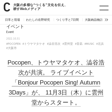
大阪の多様な“つくる”文化を伝え、
paperC
今週のイベント
Pocopen、トウヤマタケオ、澁谷浩次が共演。ライブイベント「Bonjour Pocopen Sing! Autumn 3Days」が、11月3日（木）に雲州堂からスタート。
耕すWebメディア
日常と現場
わたしの在野研究
つくり手と7日間
大阪納品物語
編
イベント
Event
2022.10.31
#POCOPEN
#トウヤマタケオ
#澁谷浩次
#雲州堂
#音凪
#MUSIC
#北浜
#大阪市
Pocopen、トウヤマタケオ、澁谷浩
次が共演。
ライブイベント
「Bonjour Pocopen Sing! Autumn
3Days」が、
11月3日（木）に雲州
堂からスタート。