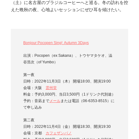
（土）に名古屋のブラジルコーヒーへと巡る。冬の訪れを控
えた晩秋の夜、心地よいセッションにぜひ耳を傾けたい。
Bonjour Pocopen Sing! Autumn 3Days
出演：Pocopen（ex Sakana）、トウヤマタケオ、澁
谷浩次（of Yumbo）
第一夜
日時：2022年11月3日（木） 開場18:00、開演19:00
会場：大阪
雲州堂
料金：予約3,000円、当日3,500円（1ドリンク代別途）
予約：音凪まで
メール
または電話（06-6353-8515）に
て申し込み
第二夜
日時：2022年11月4日（金） 開場18:30、開演19:30
会場：京都
カフェザンパノ