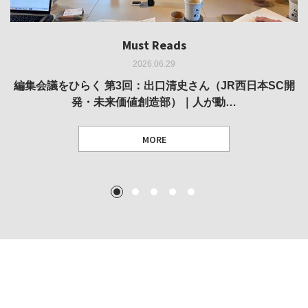
Must Reads
Must Reads
Must Reads
Must Reads
Must Reads
2026.06.29
2026.05.14
2026.02.25
2025.10.01
2026.03.11
REVIEW｜果たして美術家・梅津庸一は、「大阪のゆかり
REVIEW｜生の存在証明としての線——「ライフライン」
編集会議をひらく 第3回：出口清史さん（JR西日本SC開
REVIEW｜菊池聡太朗 個展「余りの風景」
REPORT｜博覧会の残像
発・未来価値創造部）｜人が動…
作家」となることができたのか…
展
MORE
TEXT: 大島賛都 [アーツサポート関西 チーフプロデューサー／学芸員]
TEXT: ダニエル・アビー [美術史・写真研究者]
TEXT: 大島賛都 [アーツサポート関西 チーフプロデューサー／学芸員]
TEXT: 大島賛都 [アーツサポート関西 チーフプロデューサー／学芸員]
1
2
3
4
5
MORE
MORE
MORE
MORE