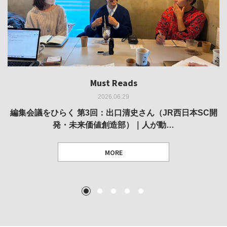
Must Reads
Must Reads
Must Reads
Must Reads
Must Reads
2026.06.29
2026.05.14
2026.02.25
2025.10.01
2026.03.11
REVIEW｜果たして美術家・梅津庸一は、「大阪のゆかり
REVIEW｜生の存在証明としての線——「ライフライン」
編集会議をひらく 第3回：出口清史さん（JR西日本SC開
REVIEW｜菊池聡太朗 個展「余りの風景」
REPORT｜博覧会の残像
発・未来価値創造部）｜人が動…
作家」となることができたのか…
展
MORE
TEXT: 大島賛都 [アーツサポート関西 チーフプロデューサー／学芸員]
TEXT: ダニエル・アビー [美術史・写真研究者]
TEXT: 大島賛都 [アーツサポート関西 チーフプロデューサー／学芸員]
TEXT: 大島賛都 [アーツサポート関西 チーフプロデューサー／学芸員]
1
2
3
4
5
MORE
MORE
MORE
MORE