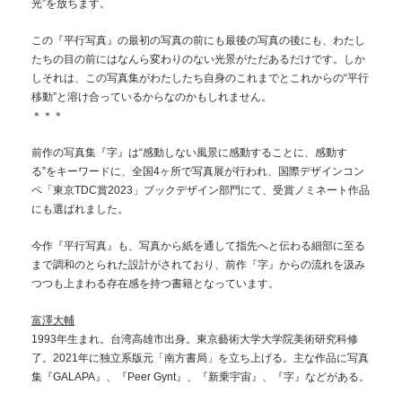
光”を放ちます。
この『平行写真』の最初の写真の前にも最後の写真の後にも、わたし
たちの目の前にはなんら変わりのない光景がただあるだけです。しか
しそれは、この写真集がわたしたち自身のこれまでとこれからの“平行
移動”と溶け合っているからなのかもしれません。
＊＊＊
前作の写真集『字』は“感動しない風景に感動することに、感動す
る”をキーワードに、全国4ヶ所で写真展が行われ、国際デザインコン
ペ「東京TDC賞2023」ブックデザイン部門にて、受賞ノミネート作品
にも選ばれました。
今作『平行写真』も、写真から紙を通して指先へと伝わる細部に至る
まで調和のとられた設計がされており、前作『字』からの流れを汲み
つつも上まわる存在感を持つ書籍となっています。
富澤大輔
1993年生まれ。台湾高雄市出身。東京藝術大学大学院美術研究科修
了。2021年に独立系版元「南方書局」を立ち上げる。主な作品に写真
集『GALAPA』、『Peer Gynt』、『新乗宇宙』、『字』などがある。