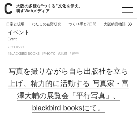
大阪の多様な“つくる”文化を伝え、
paperC
今週のイベント
写真を撮りながら自ら出版社を立ち上げ、精力的に活動する写真家・富澤大輔の展覧会「平行写真」、blackbird booksにて。
耕すWebメディア
日常と現場
わたしの在野研究
つくり手と7日間
大阪納品物語
編
イベント
Event
2023.05.23
#BLACKBIRD BOOKS
#PHOTO
#北摂
#豊中
写真を撮りながら自ら出版社を立ち
上げ、精力的に活動する
写真家・富
澤大輔の展覧会「平行写真」、
blackbird booksにて。