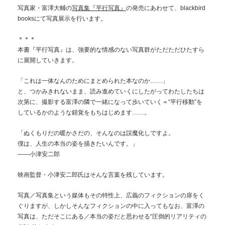
写真家・富澤大輔の
写真集『平行写真』
の発売にあわせて、blackbird
booksにて写真展示を行います。
＊＊＊
本書『平行写真』は、強要的な情感のない写真群がただただひたすら
に展開していきます。
「これは一体なんのためにまとめられた本なのか……」
と、つかみきれないまま、読み進めていくにしたがってわたしたちは
次第に、撮影する富澤の隣で一緒になって歩いていく＝“平行移動”を
しているかのような錯覚をもちはじめます……。
「ぬくもりだの暖かさだの、そんなのは誤魔化しですよ。
僕は、人生の本当の姿を描きたいんです。」
――小津安二郎
映画監督・小津安二郎氏はそんな言葉を残しています。
写真／写真集という媒体もその特性上、広義のフィクションの扉をく
ぐりますが、しかしそんなフィクションの中に入ってもなお、富澤の
写真は、ただそこにある／本当の姿だと思わせる“圧倒的リアリティの