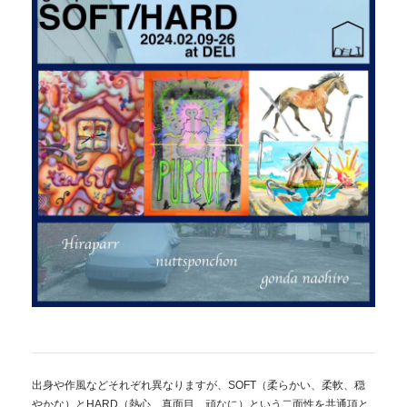
出身や作風などそれぞれ異なりますが、SOFT（柔らかい、柔軟、穏
やかな）とHARD（熱心、真面目、頑なに）という二面性を共通項と