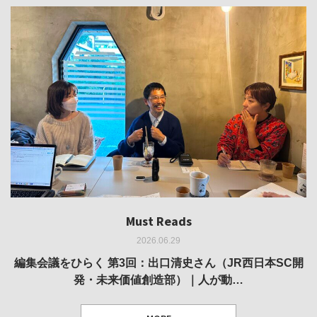
Must Reads
Must Reads
Must Reads
Must Reads
Must Reads
2026.06.29
2026.05.14
2026.02.25
2025.10.01
2026.03.11
REVIEW｜果たして美術家・梅津庸一は、「大阪のゆかり
REVIEW｜生の存在証明としての線——「ライフライン」
編集会議をひらく 第3回：出口清史さん（JR西日本SC開
REVIEW｜菊池聡太朗 個展「余りの風景」
REPORT｜博覧会の残像
発・未来価値創造部）｜人が動…
作家」となることができたのか…
展