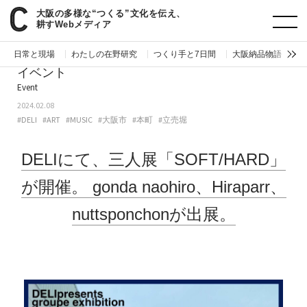
大阪の多様な“つくる”文化を伝え、
paperC
今週のイベント
DELIにて、三人展「SOFT/HARD」が開催。gonda naohiro、Hiraparr、nuttsponchonが出展。
耕すWebメディア
日常と現場
わたしの在野研究
つくり手と7日間
大阪納品物語
編
イベント
Event
2024.02.08
#DELI
#ART
#MUSIC
#大阪市
#本町
#立売堀
DELIにて、三人展「SOFT/HARD」
が開催。
gonda naohiro、Hiraparr、
nuttsponchonが出展。