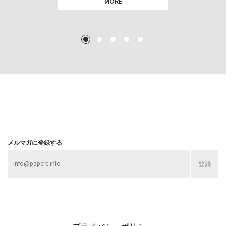
MORE
TEXT: 大島賛都 [アーツサポート関西 チーフプロデューサー／学芸員]
TEXT: ダニエル・アビー [美術史・写真研究者]
TEXT: 大島賛都 [アーツサポート関西 チーフプロデューサー／学芸員]
TEXT: 大島賛都 [アーツサポート関西 チーフプロデューサー／学芸員]
1
2
3
4
5
MORE
MORE
MORE
MORE
メルマガに登録する