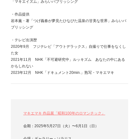
「マキエイズム」みらいパブリッシング
・作品提供
岩本薫・著「つげ義春が夢見たひなびた温泉の甘美な世界」みらいパ
ブリッシング
・テレビ出演歴
2020年9月 フジテレビ「アウトデラックス」自撮りで仕事をなくし
た女
2021年11月 NHK「不可避研究中」ルッキズム あなたの中にある
かもしれない
2023年12月 NHK「ドキュメント20min.」熟写・マキエマキ
マキエマキ 作品展「昭和100年のロマンチック」
会期：2025年5月27日（火）〜6月1日（日）
会場：ギャラリー・ソラリス