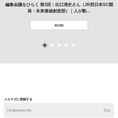
REVIEW｜果たして美術家・梅津庸一は、「大阪のゆかり
REVIEW｜生の存在証明としての線——「ライフライン」
編集会議をひらく 第3回：出口清史さん（JR西日本SC開
REVIEW｜菊池聡太朗 個展「余りの風景」
REPORT｜博覧会の残像
発・未来価値創造部）｜人が動…
作家」となることができたのか…
展
MORE
TEXT: 大島賛都 [アーツサポート関西 チーフプロデューサー／学芸員]
TEXT: ダニエル・アビー [美術史・写真研究者]
TEXT: 大島賛都 [アーツサポート関西 チーフプロデューサー／学芸員]
TEXT: 大島賛都 [アーツサポート関西 チーフプロデューサー／学芸員]
1
2
3
4
5
MORE
MORE
MORE
MORE
メルマガに登録する