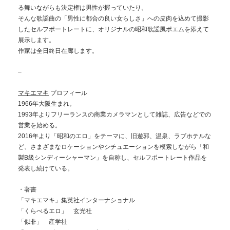
る舞いながらも決定権は男性が握っていたり。
そんな歌謡曲の「男性に都合の良い女らしさ」への皮肉を込めて撮影
したセルフポートレートに、オリジナルの昭和歌謡風ポエムを添えて
展示します。
作家は全日終日在廊します。
–
マキエマキ
プロフィール
1966年大阪生まれ。
1993年よりフリーランスの商業カメラマンとして雑誌、広告などでの
営業を始める。
2016年より「昭和のエロ」をテーマに、旧遊郭、温泉、ラブホテルな
ど、さまざまなロケーションやシチュエーションを模索しながら「和
製B級シンディーシャーマン」を自称し、セルフポートレート作品を
発表し続けている。
・著書
「マキエマキ」集英社インターナショナル
「くらべるエロ」 玄光社
「似非」 産学社