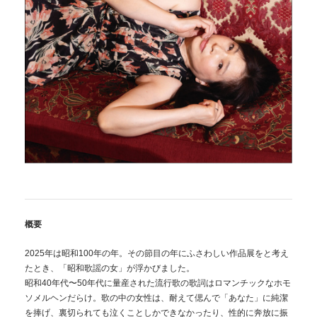
概要
2025年は昭和100年の年。その節目の年にふさわしい作品展をと考え
たとき、「昭和歌謡の女」が浮かびました。
昭和40年代〜50年代に量産された流行歌の歌詞はロマンチックなホモ
ソメルヘンだらけ。歌の中の女性は、耐えて偲んで「あなた」に純潔
を捧げ、裏切られても泣くことしかできなかったり、性的に奔放に振