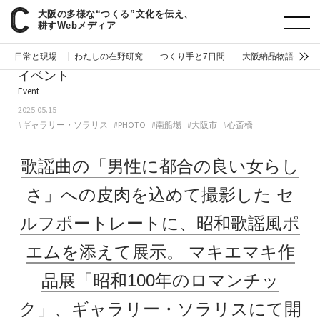
大阪の多様な“つくる”文化を伝え、
paperC
今週のイベント
歌謡曲の「男性に都合の良い女らしさ」への皮肉を込めて撮影したセルフポートレートに、昭和歌謡風ポエムを添えて展示。マキエマキ作品展「昭和100年のロマンチック」、ギャラリー・ソラリスにて開催。
耕すWebメディア
日常と現場
わたしの在野研究
つくり手と7日間
大阪納品物語
編
イベント
Event
2025.05.15
#ギャラリー・ソラリス
#PHOTO
#南船場
#大阪市
#心斎橋
歌謡曲の「男性に都合の良い女らし
さ」への皮肉を込めて撮影した
セ
ルフポートレートに、昭和歌謡風ポ
エムを添えて展示。
マキエマキ作
品展「昭和100年のロマンチッ
ク」、ギャラリー・ソラリスにて開