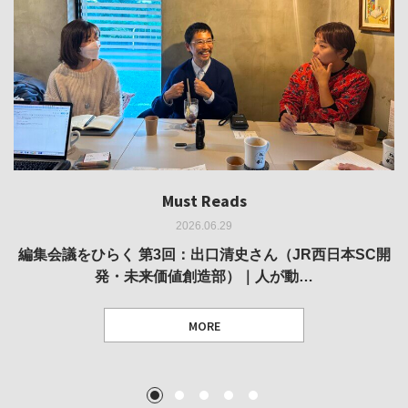
Must Reads
Must Reads
Must Reads
Must Reads
Must Reads
2026.06.29
2026.05.14
2026.02.25
2025.10.01
2026.03.11
REVIEW｜果たして美術家・梅津庸一は、「大阪のゆかり
REVIEW｜生の存在証明としての線——「ライフライン」
編集会議をひらく 第3回：出口清史さん（JR西日本SC開
REVIEW｜菊池聡太朗 個展「余りの風景」
REPORT｜博覧会の残像
発・未来価値創造部）｜人が動…
作家」となることができたのか…
展
MORE
TEXT: 大島賛都 [アーツサポート関西 チーフプロデューサー／学芸員]
TEXT: ダニエル・アビー [美術史・写真研究者]
TEXT: 大島賛都 [アーツサポート関西 チーフプロデューサー／学芸員]
TEXT: 大島賛都 [アーツサポート関西 チーフプロデューサー／学芸員]
1
2
3
4
5
MORE
MORE