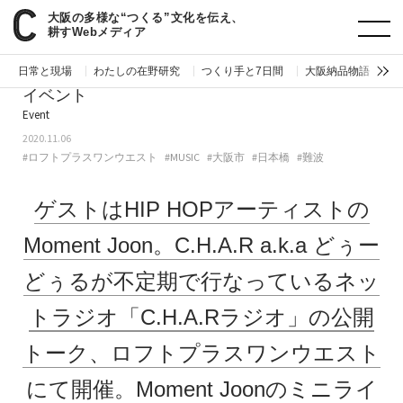
大阪の多様な“つくる”文化を伝え、
paperC
今週のイベント
ゲストはHIP HOPアーティストのMoment Joon。C.H.A.R a.k.a どぅーどぅるが不定期で行なっているネットラジオ「C.H.A.Rラジオ」の公開トーク、ロフトプラスワンウエストにて開催。Moment Joonのミニライブも。
耕すWebメディア
日常と現場
わたしの在野研究
つくり手と7日間
大阪納品物語
編
イベント
Event
2020.11.06
#ロフトプラスワンウエスト
#MUSIC
#大阪市
#日本橋
#難波
ゲストはHIP HOPアーティストの
Moment Joon。C.H.A.R a.k.a どぅー
どぅるが不定期で行なっているネッ
トラジオ「C.H.A.Rラジオ」の公開
トーク、ロフトプラスワンウエスト
にて開催。Moment Joonのミニライ