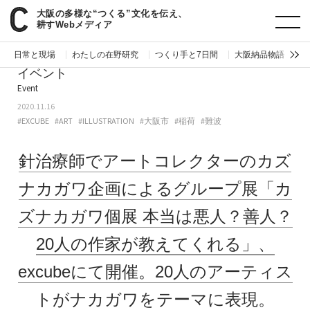
大阪の多様な“つくる”文化を伝え、
paperC
今週のイベント
針治療師でアートコレクターのカズナカガワ企画によるグループ展「カズナカガワ個展 本当は悪人？善人？ 20人の作家が教えてくれる」、excubeにて開催。20人のアーティストがナカガワをテーマに表現。
耕すWebメディア
日常と現場
わたしの在野研究
つくり手と7日間
大阪納品物語
編
イベント
Event
2020.11.16
#EXCUBE
#ART
#ILLUSTRATION
#大阪市
#稲荷
#難波
針治療師でアートコレクターのカズ
ナカガワ企画によるグループ展「カ
ズナカガワ個展 本当は悪人？善人？
20人の作家が教えてくれる」、
excubeにて開催。20人のアーティス
トがナカガワをテーマに表現。