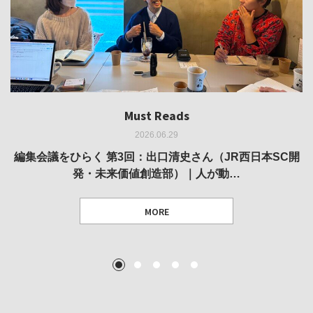
Must Reads
Must Reads
Must Reads
Must Reads
Must Reads
2026.06.29
2026.05.14
2026.02.25
2025.10.01
2026.03.11
REVIEW｜果たして美術家・梅津庸一は、「大阪のゆかり
REVIEW｜生の存在証明としての線——「ライフライン」
編集会議をひらく 第3回：出口清史さん（JR西日本SC開
REVIEW｜菊池聡太朗 個展「余りの風景」
REPORT｜博覧会の残像
発・未来価値創造部）｜人が動…
作家」となることができたのか…
展
MORE
TEXT: 大島賛都 [アーツサポート関西 チーフプロデューサー／学芸員]
TEXT: ダニエル・アビー [美術史・写真研究者]
TEXT: 大島賛都 [アーツサポート関西 チーフプロデューサー／学芸員]
TEXT: 大島賛都 [アーツサポート関西 チーフプロデューサー／学芸員]
1
2
3
4
5
MORE
MORE
MORE
MORE