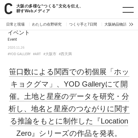
大阪の多様な“つくる”文化を伝え、
paperC
今週のイベント
笹口数による関西での初個展「ホッキョクグマ」、YOD Galleryにて開催。土地と星座のデータを研究・分析し、地名と星座のつながりに関する推論をもとに制作した『Location Zero』シリーズの作品を発表。
耕すWebメディア
日常と現場
わたしの在野研究
つくり手と7日間
大阪納品物語
編
イベント
Event
2020.11.26
#YOD GALLERY
#ART
#大阪市
#西天満
笹口数による関西での初個展「ホッ
キョクグマ」、YOD Galleryにて開
催。土地と星座のデータを研究・分
析し、地名と星座のつながりに関す
る推論をもとに制作した『Location
Zero』シリーズの作品を発表。