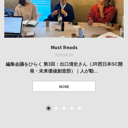
Must Reads
Must Reads
Must Reads
Must Reads
Must Reads
2026.06.29
2026.05.14
2026.02.25
2025.10.01
2026.03.11
REVIEW｜果たして美術家・梅津庸一は、「大阪のゆかり
REVIEW｜生の存在証明としての線——「ライフライン」
編集会議をひらく 第3回：出口清史さん（JR西日本SC開
REVIEW｜菊池聡太朗 個展「余りの風景」
REPORT｜博覧会の残像
発・未来価値創造部）｜人が動…
作家」となることができたのか…
展
MORE
TEXT: 大島賛都 [アーツサポート関西 チーフプロデューサー／学芸員]
TEXT: ダニエル・アビー [美術史・写真研究者]
TEXT: 大島賛都 [アーツサポート関西 チーフプロデューサー／学芸員]
TEXT: 大島賛都 [アーツサポート関西 チーフプロデューサー／学芸員]
1
2
3
4
5
MORE
MORE
MORE
MORE