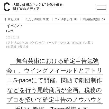
大阪の多様な“つくる”文化を伝え、
paperC
今週のイベント
「舞台芸術における確定申告勉強会」、ウイングフィールドとアトリエS-paceにて開催。関西で劇団制作などを行う尾崎商店が企画。税務のプロを招いて確定申告のノウハウと手順を教授。Zoom受講も可。
耕すWebメディア
日常と現場
わたしの在野研究
つくり手と7日間
大阪納品物語
編
イベント
Event
2021.01.18
#アトリエS-PACE
#ウイングフィールド
#DANCE
#STAGE
#大阪市
#心斎橋
#長堀橋
「舞台芸術における確定申告勉強
会」、ウイングフィールドとアトリ
エS-paceにて開催。関西で劇団制作
などを行う尾崎商店が企画。税務の
プロを招いて確定申告のノウハウと