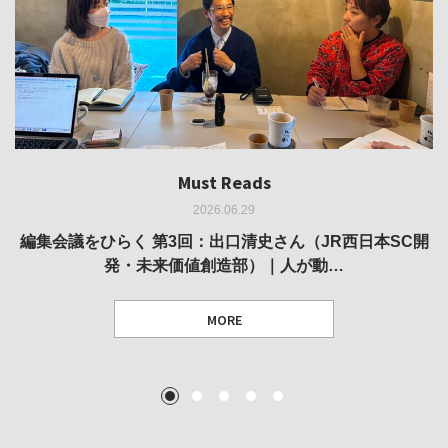
Must Reads
Must Reads
Must Reads
Must Reads
Must Reads
2026.06.29
2026.05.14
2026.02.25
2025.10.01
2026.03.11
REVIEW｜果たして美術家・梅津庸一は、「大阪のゆかり
REVIEW｜生の存在証明としての線——「ライフライン」
編集会議をひらく 第3回：出口清史さん（JR西日本SC開
REVIEW｜菊池聡太朗 個展「余りの風景」
REPORT｜博覧会の残像
発・未来価値創造部）｜人が動…
作家」となることができたのか…
展
MORE
TEXT: 大島賛都 [アーツサポート関西 チーフプロデューサー／学芸員]
TEXT: ダニエル・アビー [美術史・写真研究者]
TEXT: 大島賛都 [アーツサポート関西 チーフプロデューサー／学芸員]
TEXT: 大島賛都 [アーツサポート関西 チーフプロデューサー／学芸員]
1
2
3
4
5
MORE
MORE
MORE
MORE