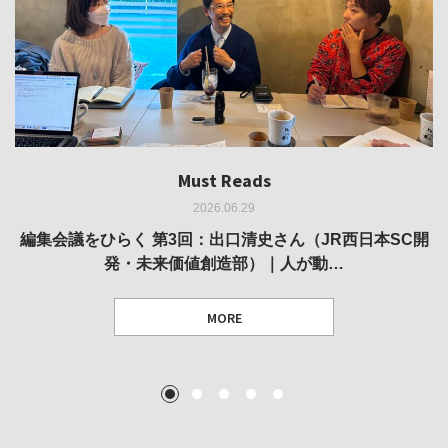
Must Reads
Must Reads
Must Reads
Must Reads
Must Reads
2026.06.29
2026.05.14
2026.02.25
2025.10.01
2026.03.11
REVIEW｜果たして美術家・梅津庸一は、「大阪のゆかり
REVIEW｜生の存在証明としての線——「ライフライン」
編集会議をひらく 第3回：出口清史さん（JR西日本SC開
REVIEW｜菊池聡太朗 個展「余りの風景」
REPORT｜博覧会の残像
発・未来価値創造部）｜人が動…
作家」となることができたのか…
展
MORE
TEXT: 大島賛都 [アーツサポート関西 チーフプロデューサー／学芸員]
TEXT: ダニエル・アビー [美術史・写真研究者]
TEXT: 大島賛都 [アーツサポート関西 チーフプロデューサー／学芸員]
TEXT: 大島賛都 [アーツサポート関西 チーフプロデューサー／学芸員]
1
2
3
4
5
MORE
MORE
MORE
MORE