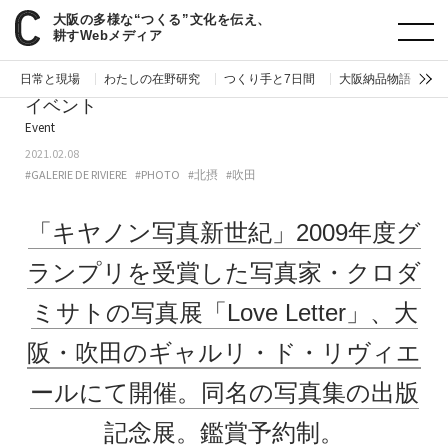
大阪の多様な“つくる”文化を伝え、
paperC
今週のイベント
「キヤノン写真新世紀」2009年度グランプリを受賞した写真家・クロダミサトの写真展「Love Letter」、大阪・吹田のギャルリ・ド・リヴィエールにて開催。同名の写真集の出版記念展。鑑賞予約制。
耕すWebメディア
日常と現場
わたしの在野研究
つくり手と7日間
大阪納品物語
編
イベント
Event
2021.02.08
#GALERIE DE RIVIERE
#PHOTO
#北摂
#吹田
「キヤノン写真新世紀」2009年度グ
ランプリを受賞した写真家・クロダ
ミサトの写真展「Love Letter」、大
阪・吹田のギャルリ・ド・リヴィエ
ールにて開催。同名の写真集の出版
記念展。鑑賞予約制。