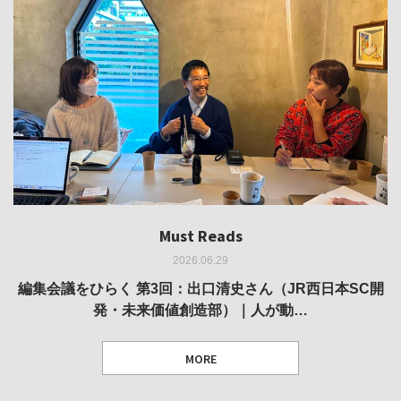
Must Reads
Must Reads
Must Reads
Must Reads
Must Reads
2026.06.29
2026.05.14
2026.02.25
2025.10.01
2026.03.11
REVIEW｜果たして美術家・梅津庸一は、「大阪のゆかり
REVIEW｜生の存在証明としての線——「ライフライン」
編集会議をひらく 第3回：出口清史さん（JR西日本SC開
REVIEW｜菊池聡太朗 個展「余りの風景」
REPORT｜博覧会の残像
発・未来価値創造部）｜人が動…
作家」となることができたのか…
展
MORE
TEXT: 大島賛都 [アーツサポート関西 チーフプロデューサー／学芸員]
TEXT: ダニエル・アビー [美術史・写真研究者]