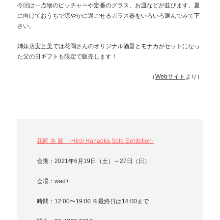
今回は一点物のピッチャーや定番のグラス、お皿などが並びます。夏
に向けておうちで涼やかに過ごせるガラス器をいろいろ選んでみて下
さい。
姉妹店
実と美
では花岡さんのオリジナル酒器とモナカがセットになっ
た父の日ギフトも限定で販売します！
（
Webサイト
より）
花岡 央 展 -Hiroi Hanaoka Solo Exhibition-
会期：2021年6月19日（土）～27日（日）
会場：wad+
時間：12:00〜19:00 ※最終日は18:00まで