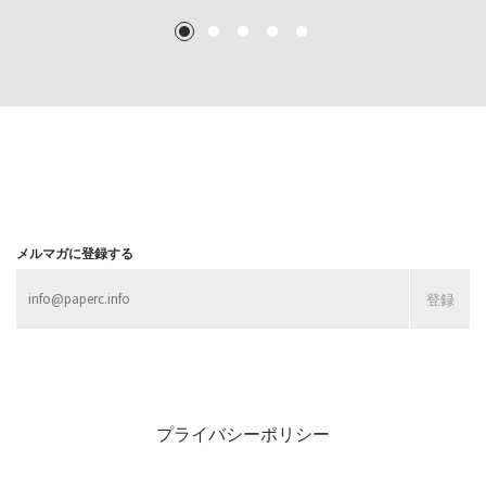
TEXT: 大島賛都 [アーツサポート関西 チーフプロデューサー／学芸員]
TEXT: 大島賛都 [アーツサポート関西 チーフプロデューサー／学芸員]
1
2
3
4
5
MORE
MORE
MORE
MORE
メルマガに登録する
プライバシーポリシー