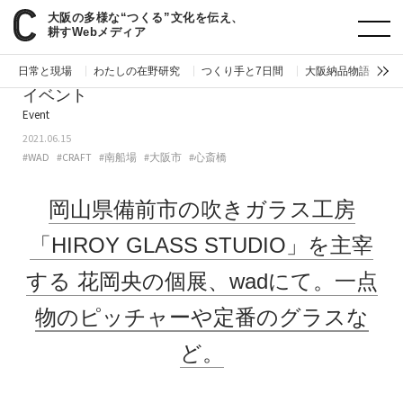
大阪の多様な“つくる”文化を伝え、
paperC
今週のイベント
岡山県備前市の吹きガラス工房「HIROY GLASS STUDIO」を主宰する花岡央の個展、wadにて。一点物のピッチャーや定番のグラスなど。
耕すWebメディア
日常と現場
わたしの在野研究
つくり手と7日間
大阪納品物語
編
イベント
Event
2021.06.15
#WAD
#CRAFT
#南船場
#大阪市
#心斎橋
岡山県備前市の吹きガラス工房
「HIROY GLASS STUDIO」を主宰
する
花岡央の個展、wadにて。一点
物のピッチャーや定番のグラスな
ど。