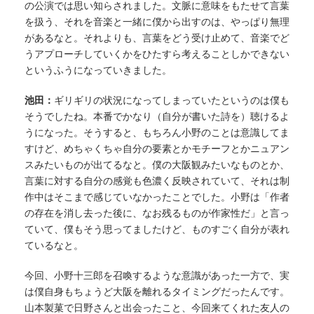
の公演では思い知らされました。文脈に意味をもたせて言葉
を扱う、それを音楽と一緒に僕から出すのは、やっぱり無理
があるなと。それよりも、言葉をどう受け止めて、音楽でど
うアプローチしていくかをひたすら考えることしかできない
というふうになっていきました。
池田：
ギリギリの状況になってしまっていたというのは僕も
そうでしたね。本番でかなり（自分が書いた詩を）聴けるよ
うになった。そうすると、もちろん小野のことは意識してま
すけど、めちゃくちゃ自分の要素とかモチーフとかニュアン
スみたいものが出てるなと。僕の大阪観みたいなものとか、
言葉に対する自分の感覚も色濃く反映されていて、それは制
作中はそこまで感じていなかったことでした。小野は「作者
の存在を消し去った後に、なお残るものが作家性だ」と言っ
ていて、僕もそう思ってましたけど、ものすごく自分が表れ
ているなと。
今回、小野十三郎を召喚するような意識があった一方で、実
は僕自身もちょうど大阪を離れるタイミングだったんです。
山本製菓で日野さんと出会ったこと、今回来てくれた友人の