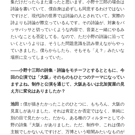
集だけだったらまた違ったと思います。小野十三郎の場合は
詩論を書いていて、僕自身は必ずしも同意するわけではない
ですけど、現代詩の世界では詩論の人とされていて。実際の
詩よりも詩論が際立っているんです。その詩論が、対象をバ
ッサバッサと切っていくような内容で、音楽と一緒にやるみ
たいなことも否定してる。なので、ただ小野の詩論に沿って
いくというよりは、そうした問題意識を読み替えながらやっ
ていきました。僕らからしたら、そもそも「え？」みたいな
場所に立ってしまっていた。
——小野十三郎の詩集・詩論をモチーフとするとともに、今
回の公演では「大阪」そのものもひとつのテーマになってい
ますよね。制作と公演を通じて、大阪あるいは北加賀屋の見
え方に変化はありましたか？
池田：
僕が描きたかったことのひとつに、もちろん、大阪の
見直しがありました。それは肯定とか否定ではなく、単純に
別の目で見たかった。だから、ある種のフィルターとして小
野の詩集『大阪』がありました。ただ、制作中、これは僕の
主観でしかないんですけど、万博という暗闇みたいなものが