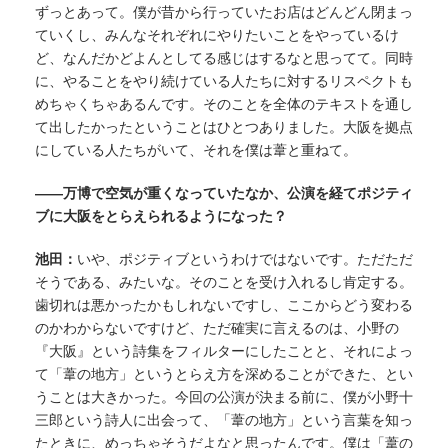
ずっとあって。僕が昔から行っていたお店はどんどん閉まっ
ていくし、みんなそれぞれにやりたいことをやっているけ
ど、なんだかどよんとしてる感じはするなと思ってて。同時
に、やることをやり続けている人たちに対するリスペクトも
めちゃくちゃあるんです。そのことを全体のテキストを通し
て出したかったということはひとつありました。大阪を拠点
にしている人たちがいて、それを僕は葦と重ねて。
——万博で空気が重くなっていたなか、公演を経てポジティ
ブに大阪をとらえられるようになった？
池田：
いや、ポジティブというわけではないです。ただただ
そうである、みたいな。そのことを受け入れるし肯定する。
歯切れは悪かったかもしれないですし、ここからどう変わる
のかわからないですけど、ただ確実に言えるのは、小野の
『大阪』という詩集をフィルターにしたことと、それによっ
て「葦の地方」というとらえ方を深めることができた、とい
うことは大きかった。今回の公演が決まる前に、僕が小野十
三郎という詩人に出会って、「葦の地方」という言葉を知っ
たときに、めっちゃそうだよなと思ったんです。僕は「葦の