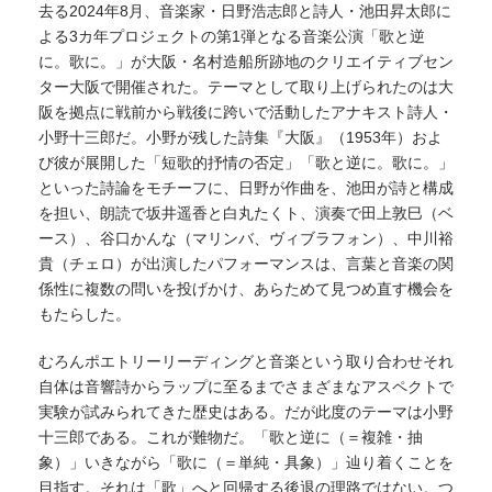
去る2024年8月、音楽家・日野浩志郎と詩人・池田昇太郎に
よる3カ年プロジェクトの第1弾となる音楽公演「歌と逆
に。歌に。」が大阪・名村造船所跡地のクリエイティブセン
ター大阪で開催された。テーマとして取り上げられたのは大
阪を拠点に戦前から戦後に跨いで活動したアナキスト詩人・
小野十三郎だ。小野が残した詩集『大阪』（1953年）およ
び彼が展開した「短歌的抒情の否定」「歌と逆に。歌に。」
といった詩論をモチーフに、日野が作曲を、池田が詩と構成
を担い、朗読で坂井遥香と白丸たくト、演奏で田上敦巳（ベ
ース）、谷口かんな（マリンバ、ヴィブラフォン）、中川裕
貴（チェロ）が出演したパフォーマンスは、言葉と音楽の関
係性に複数の問いを投げかけ、あらためて見つめ直す機会を
もたらした。
むろんポエトリーリーディングと音楽という取り合わせそれ
自体は音響詩からラップに至るまでさまざまなアスペクトで
実験が試みられてきた歴史はある。だが此度のテーマは小野
十三郎である。これが難物だ。「歌と逆に（＝複雑・抽
象）」いきながら「歌に（＝単純・具象）」辿り着くことを
目指す。それは「歌」へと回帰する後退の理路ではない。つ