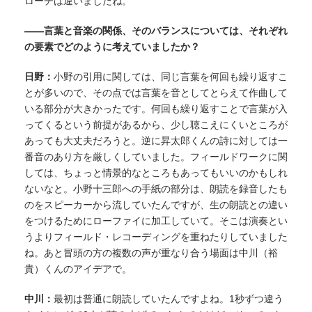
ローチは違いましたね。
——言葉と音楽の関係、そのバランスについては、それぞれ
の要素でどのように考えていましたか？
日野：
小野の引用に関しては、同じ言葉を何回も繰り返すこ
とが多いので、その点では言葉を音としてとらえて作曲して
いる部分が大きかったです。何回も繰り返すことで言葉が入
ってくるという前提があるから、少し聴こえにくいところが
あっても大丈夫だろうと。逆に昇太郎くんの詩に対しては一
番音のあり方を厳しくしていました。フィールドワークに関
しては、ちょっと情景的なところもあってもいいのかもしれ
ないなと。小野十三郎への手紙の部分は、朗読を録音したも
のをスピーカーから流していたんですが、生の朗読との違い
をつけるためにローファイに加工していて。そこは演奏とい
うよりフィールド・レコーディングを重ねたりしていました
ね。あと冒頭の方の複数の声が重なり合う場面は中川（裕
貴）くんのアイデアで。
中川：
最初は普通に朗読していたんですよね。1秒ずつ違う