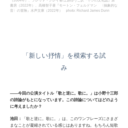
（2004年）、フレッド・グレイ著/上原ゆうこ訳『ヤシの文化誌』原
書房（2022年）、高橋智子著『モートン・フェルドマン 〈抽象的な
音〉の冒険』水声文庫（2022年） photo: Richard James Dunn
「新しい抒情」を模索する試
み
——今回の公演タイトル「歌と逆に。歌に。」は小野十三郎
の詩論がもとになっています。この詩論についてはどのよう
に考えましたか？
池田：
「歌と逆に。歌に。」は、このワンフレーズにさまざ
まなことが凝縮されている感じはありますね。もちろん短歌