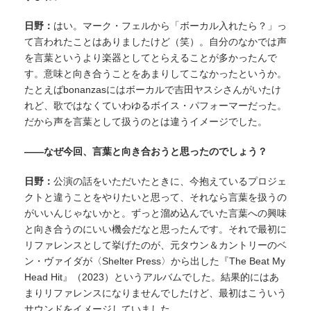
日野：
はい。マーク・フェルから「ボーカル入れたら？」っ
て言われたことはありましたけど（笑）。自分のなかでは声
を言葉というより楽器としてとらえることが多かったんで
す。意味と向き合うことをあまりしてこなかったというか。
たとえばbonanzasにはボーカルで吉田ヤスシさんがいたけ
れど、歌ではなくていわゆるボイス・パフォーマーだった。
だから声を言葉として扱うのとは違うイメージでした。
——なぜ今回、言葉と向き合おうと思ったのでしょう？
日野：
公演の話をいただいたときに、今抱えているプロジェ
クトと違うことをやりたいと思って、それなら言葉を扱うの
がいいんじゃないかと。ずっと溜め込んでいた言葉への興味
と向き合うのにいい機会だなと思ったんです。それで最初に
リファレンスとして挙げたのが、元タウン＆カントリーのベ
ン・ヴァイダが〈Shelter Press〉から出した『The Beat My
Head Hit』（2023）というアルバムでした。結果的にはあ
まりリファレンスになりませんでしたけど、最初はこういう
サウンドをイメージしていました。