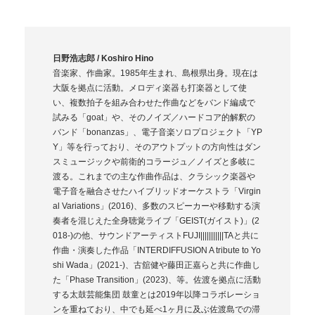
日野浩志郎 / Koshiro Hino
音楽家、作曲家。1985年生まれ、島根県出身。現在は
大阪を拠点に活動。メロディ楽器も打楽器として使
い、複数拍子を組み合わせた作曲などをバンド編成で
試みる「goat」や、そのノイズ／ハードコア的解釈の
バンド「bonanzas」、電子音楽ソロプロジェクト「YP
Y」等を行っており、そのアウトプットの方向性はダン
スミュージックや前衛的コラージュ／ノイズと多岐に
渡る。これまでの主な作曲作品は、クラシック楽器や
電子音を融合させたハイブリッドオーケストラ「Virgin
al Variations」(2016)、多数のスピーカーや移動する演
奏者を混じえた全身聴覚ライブ「GEIST(ガイスト)」(2
018-)の他、サウンドアーティストFUJI|||||||||||TAと共に
作曲・演奏した作品「INTERDIFFUSION A tribute to Yo
shi Wada」(2021-)、古舘健や藤田正嘉らと共に作曲し
た「Phase Transition」(2023)、等。佐渡を拠点に活動
する太鼓芸能集団 鼓童とは2019年以降コラボレーショ
ンを重ねており、中でも延べ1ヶ月に及ぶ佐渡島での滞