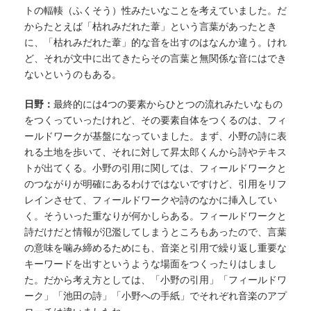
トの輻輳（ふくそう）性みたいなことを考えていました。だ
からたとえば「枯れみだれた葦」という言葉があったとき
に、「枯れみだれた葦」的な音を出すのはなんか違う。けれ
ど、それが文中に出てきたらその言葉と無関係な音にはでき
ないというのもある。
日野：
最終的には4つの要素からひとつの流れみたいなもの
をつくっていったけれど、その要素自体をつくるのは、フィ
ールドワークが基盤になっていました。まず、小野の詩に表
れる土地を歩いて、それに対して昇太郎くんから詩やテキス
トが出てくる。小野の引用に関しては、フィールドワークと
のつながりが明確にあるわけではないですけど、引用をリフ
レインさせて、フィールドワークや詩のなかに挿入してい
く。そういった重なりが何かしらある。フィールドワークと
詩だけだと情報が氾濫してしまうところもあったので、言葉
の意味を噛み締めるためにも、音楽と引用で繰り返し重要な
キーワードを出すというような場面をつくったりはしまし
た。だから考え方としては、「小野の引用」「フィールドワ
ーク」「池田の詩」「小野への手紙」でそれぞれ音楽のアプ