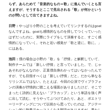
らず、あらためて「音楽的なもの＝歌」に進んでいくとも言
えますが、そうするとここで見出される「歌」が何かという
のが問いとして出てきますよね。
日野：
やっぱり小野のことを考えていてリンクするのはgoat
なんですよね。goatも感情的なものを排してつくっていった
はずだったのに、実際にライブをして演奏すると、すごく感
情的になっていく。それと近い感覚が「歌と逆に。歌に。」
にはある。
池田：
僕の場合は小野の「歌」を「抒情」と解釈していて、
制作チームでは「新しい抒情」と言っていました。で、じゃ
あそれがなんなのか、正直僕自身わかってはいなかったんで
すが、でも目指すべくは「新しい抒情」だと。だから単なる
リリシズムではない。たとえば、今回の公演でヴィブラフォ
ンの演奏が抒情的に聴こえる場面がありましたけど、そこで
まったく詩的に見えない「プラカップ」という単語を強く声
に出して読む。そうやってぶつけてみたり。あと、ポエトリ
ーリーディングについて以前から思っていたのは、アジテー
ション的に熱量でカッコよくなる朗読がありますが、果たし