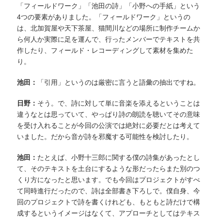
「フィールドワーク」「池田の詩」「小野への手紙」という
4つの要素がありました。「フィールドワーク」というの
は、北加賀屋や天下茶屋、猫間川などの場所に制作チームか
ら何人か実際に足を運んで、行ったメンバーでテキストを共
作したり、フィールド・レコーディングして素材を集めた
り。
池田：
「引用」というのは厳密に言うと語彙の抽出ですね。
日野：
そう。で、詩に対して単に音楽を添えるということは
違うなとは思っていて、やっぱり詩の朗読を聴いてその意味
を受け入れることが今回の公演では絶対に必要だとは考えて
いました。だから音が詩を邪魔する可能性を検討したり。
池田：
たとえば、小野十三郎に関する僕の詩集があったとし
て、そのテキストを土台にするような形だったらまた別のつ
くり方になったと思います。でも今回はプロジェクトがすべ
て同時進行だったので、詩は全部書き下ろしで。僕自身、今
回のプロジェクトで詩を書くけれども、もともと詩だけで構
成するというイメージはなくて、アプローチとしてはテキス