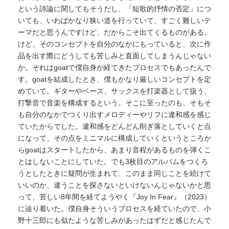
という詩論に関してもそうだし、「短歌的抒情の否定」につ
いても、いわばかなり狭い道を行っていて、すごく難しいテ
ーマだと思うんですけど、だからこそ出てくるものがある。
けど、そのコンセプトを自分のなかにもっていると、次に作
品を出す際にどうしても苦しみと直面してしまうんじゃない
か。それはgoatで僕自身が経てきたプロセスでもあったんで
す。goatを結成したとき、僕もかなり厳しいコンセプトを定
めていて。ギターやベース、サックスを打楽器として扱う、
打撃音で音楽を構成するという。そこに至ったのも、そもそ
も自分のなかでつくり出すメロディーやリフに違和感を感じ
ていたからでした。違和感をどんどん削ぎ落としていくと点
になって、その点をミニマルに構成していくというところか
らgoatはスタートしたから、あまり音程があるものを弾くこ
とはしないことにしていた。でも3枚目のアルバムをつくろ
うとしたときに疑問が生まれて、このまま同じことを続けて
いいのか、違うことを探さないといけないんじゃないかと思
って、苦しい8年間を経てようやく『Joy In Fear』（2023）
に辿り着いた。僕自身そういうプロセスを経ていたので、小
野十三郎にも似たような苦しみがあったはずだと感じたんで