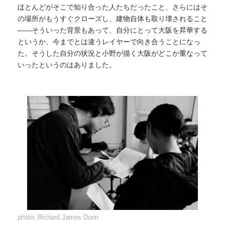
ほとんどがそこで知り合った人たちだったこと、さらにはそ
の場所がもうすぐクローズし、建物自体も取り壊されること
——そういった背景もあって、自分にとって大阪を昇華する
というか、今までとは違うレイヤーで向き合うことになっ
た。そうした自分の状況と小野が描く大阪がどこか重なって
いったというのはありました。
photo: Richard James Dunn
photo: Richard James Dunn
photo: Richard James Dunn
photo: Richard James Dunn
photo: Richard James Dunn
photo: Richard James Dunn
photo: Richard James Dunn