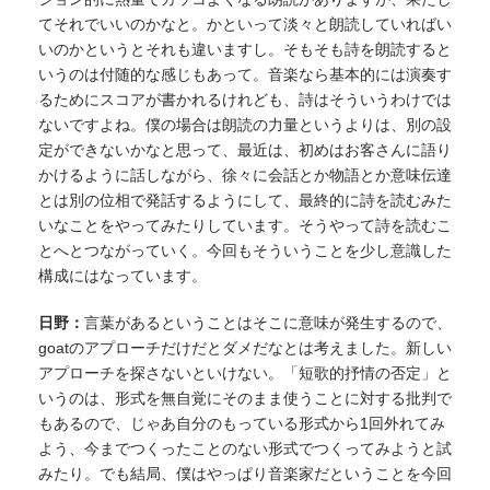
てそれでいいのかなと。かといって淡々と朗読していればい
いのかというとそれも違いますし。そもそも詩を朗読すると
いうのは付随的な感じもあって。音楽なら基本的には演奏す
るためにスコアが書かれるけれども、詩はそういうわけでは
ないですよね。僕の場合は朗読の力量というよりは、別の設
定ができないかなと思って、最近は、初めはお客さんに語り
かけるように話しながら、徐々に会話とか物語とか意味伝達
とは別の位相で発話するようにして、最終的に詩を読むみた
いなことをやってみたりしています。そうやって詩を読むこ
とへとつながっていく。今回もそういうことを少し意識した
構成にはなっています。
日野：
言葉があるということはそこに意味が発生するので、
goatのアプローチだけだとダメだなとは考えました。新しい
アプローチを探さないといけない。「短歌的抒情の否定」と
いうのは、形式を無自覚にそのまま使うことに対する批判で
もあるので、じゃあ自分のもっている形式から1回外れてみ
よう、今までつくったことのない形式でつくってみようと試
みたり。でも結局、僕はやっぱり音楽家だということを今回