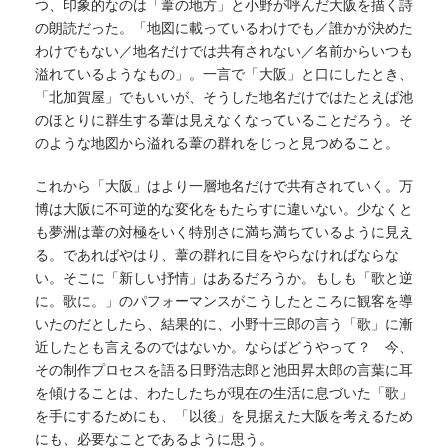
つ、印象的なのは「葦の地方」と小野が呼んだ大阪を描く詩
の朗読だった。「地図に載っているわけでも／誰かが決めた
わけでもない／地名だけでは共有されない／名前からいつも
溢れているようなもの」。一言で「大阪」と口にしたとき、
「北加賀屋」でもいいが、そうした地名だけではたとえば池
のほとりに群生する葦は見えなくなっていることだろう。そ
のような地図から溢れる葦の群れをじっと見つめること。
これから「大阪」はより一層地名だけで共有されていく。万
博は大阪に不可逆的な変化をもたらすに違いない。少なくと
も夢洲は葦の対極をいく特別さに満ち満ちているように見え
る。であればやはり、葦の群れに目をやらなければならな
い。そこに「新しい抒情」はあるだろうか。もしも「歌と逆
に。歌に。」のパフォーマンスがこうしたところに観客を導
いたのだとしたら、結果的に、小野十三郎の言う「歌」に漸
近したとも言えるのではないか。ならばどうやって？ 今、
その制作プロセスを語る日野浩志郎と池田昇太郎の言葉に耳
を傾けることは、わたしたちが現在の生活に息づいた「歌」
を手にするためにも、「以後」を見据えた大阪を考えるため
にも、必要なことであるように思う。