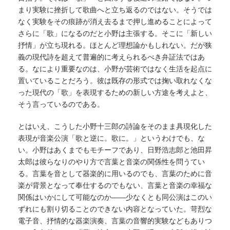
まり実験に挫折して歌曲へと立ち返るのではない。そうでは
なく実験をその痕跡が消え去るまで押し進めることによって
さらに「歌」になるのだと小野は主張する。そこに「新しい
抒情」が立ち現れる。ほとんど理想論かもしれない。だが狭
義の現代詩を超えて普遍的に考えられるべき弁証法ではあ
る。なにより重要なのは、小野が芸術ではなく生活を起点に
置いていることだろう。彼は既存の形式では掬い取れなくな
った現代の「歌」を表現するための新しい方途を考えよと、
そう言っているのである。
とはいえ、こうした小野十三郎の詩論をそのまま具現化した
表現が音楽公演「歌と逆に。歌に。」というわけでも、な
い。小野はあくまでもモチーフであり、日野浩志郎と池田昇
太郎は彼らなりのやり方で言葉と音楽の関係性を問うてい
る。言葉を音として器楽的に用いるのでも、言葉のために音
楽が背景となって奉仕するのでもない、言葉と音楽の幸福な
関係はいかにして可能なのか——少なくとも同公演はこのい
ずれにも割り切ることのできない内容となっていた。苛烈な
電子音、抒情的な器楽演奏、言葉の音響的実験などもありつ