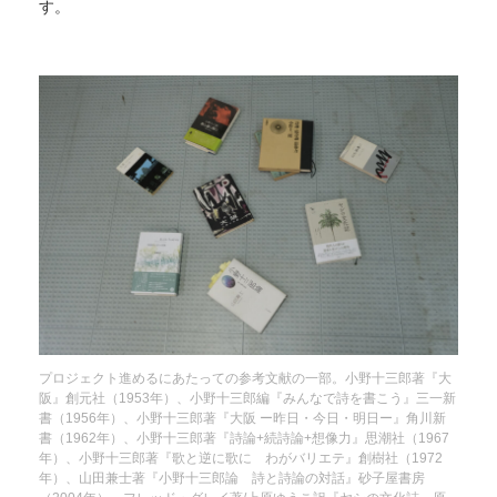
す。
プロジェクト進めるにあたっての参考文献の一部。小野十三郎著『大
阪』創元社（1953年）、小野十三郎編『みんなで詩を書こう』三一新
書（1956年）、小野十三郎著『大阪 ー昨日・今日・明日ー』角川新
書（1962年）、小野十三郎著『詩論+続詩論+想像力』思潮社（1967
年）、小野十三郎著『歌と逆に歌に わがバリエテ』創樹社（1972
年）、山田兼士著『小野十三郎論 詩と詩論の対話』砂子屋書房