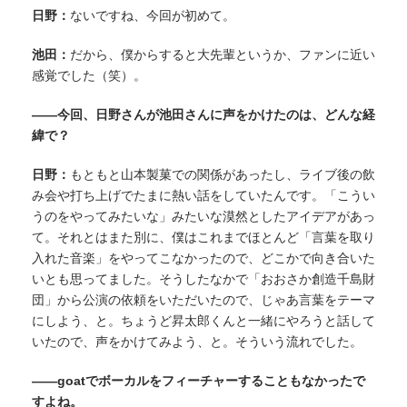
日野：
ないですね、今回が初めて。
池田：
だから、僕からすると大先輩というか、ファンに近い
感覚でした（笑）。
——今回、日野さんが池田さんに声をかけたのは、どんな経
緯で？
日野：
もともと山本製菓での関係があったし、ライブ後の飲
み会や打ち上げでたまに熱い話をしていたんです。「こうい
うのをやってみたいな」みたいな漠然としたアイデアがあっ
て。それとはまた別に、僕はこれまでほとんど「言葉を取り
入れた音楽」をやってこなかったので、どこかで向き合いた
いとも思ってました。そうしたなかで「おおさか創造千島財
団」から公演の依頼をいただいたので、じゃあ言葉をテーマ
にしよう、と。ちょうど昇太郎くんと一緒にやろうと話して
いたので、声をかけてみよう、と。そういう流れでした。
——goatでボーカルをフィーチャーすることもなかったで
すよね。