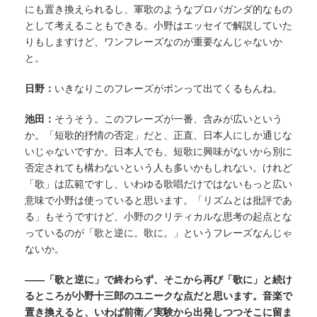
にも置き換えられるし、軍歌のようなプロパガンダ的なもの
として考えることもできる。小野はエッセイで解説していた
りもしますけど、ワンフレーズなのが重要なんじゃないか
と。
日野：
いきなりこのフレーズがポンって出てくるもんね。
池田：
そうそう。このフレーズが一番、含みが広いという
か。「短歌的抒情の否定」だと、正直、日本人にしか通じな
いじゃないですか。日本人でも、短歌に興味がないから別に
否定されても構わないという人も多いかもしれない。けれど
「歌」は広範ですし、いわゆる歌唱だけではないもっと広い
意味で小野は使っていると思います。「リズムとは批評であ
る」もそうですけど、小野のクリティカルな思考の起点とな
っているのが「歌と逆に。歌に。」というフレーズなんじゃ
ないか。
——「歌と逆に」で終わらず、そこから再び「歌に」と続け
るところが小野十三郎のユニークな点だと思います。音楽で
置き換えると、いわば前衛／実験から出発しつつそこに留ま