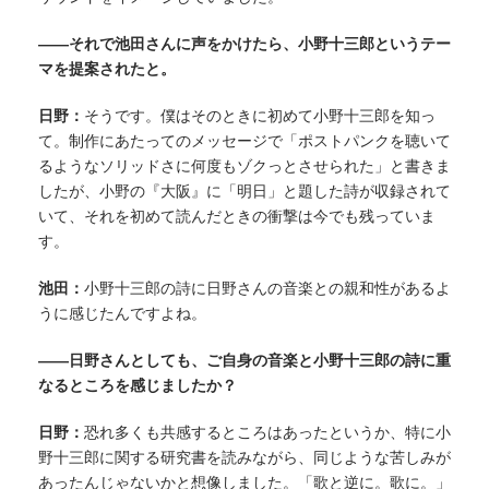
——それで池田さんに声をかけたら、小野十三郎というテー
マを提案されたと。
日野：
そうです。僕はそのときに初めて小野十三郎を知っ
て。制作にあたってのメッセージで「ポストパンクを聴いて
るようなソリッドさに何度もゾクっとさせられた」と書きま
したが、小野の『大阪』に「明日」と題した詩が収録されて
いて、それを初めて読んだときの衝撃は今でも残っていま
す。
池田：
小野十三郎の詩に日野さんの音楽との親和性があるよ
うに感じたんですよね。
——日野さんとしても、ご自身の音楽と小野十三郎の詩に重
なるところを感じましたか？
日野：
恐れ多くも共感するところはあったというか、特に小
野十三郎に関する研究書を読みながら、同じような苦しみが
あったんじゃないかと想像しました。「歌と逆に。歌に。」