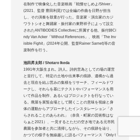
在制作で映像化した音楽映画「戦慄せしめよ/Shiver」
(2021、監督 豊田利晃)では全編の作曲を日野が担当
し、その演奏を鼓童が行った。音楽家・演出家のカジ
ワラトシオと舞踊家・振付家の東野祥子によって設立
されたANTIBODIES Collectiveに所属する他、振付師Ci
ndy Van Acker「Without References」、映画「The Inv
isible Fighit」(2024年公開、監督Rainer Sarnet)等の音
楽制作を行う。
池田昇太郎 / Shotaro Ikeda
1991年大阪生まれ。詩人。詩的営為としての場の運営
と並行して、特定の土地や出来事の痕跡、遺構から過
去と現在を結ぶ営みの集積をリサーチ、フィールドワ
ークし、それらを基にテクストやパフォーマンスを用
いて作品を制作、あるいはプロジェクトを行なってい
る。廃屋を展覧会場として開くことの意味を視線と身
体の運動からアプローチしたインスタレーション「さ
らされることのあらわれ」（奈良・町家の芸術祭はな
らぁと2021）、一見するとただの空き地である元市民
農園を参加者と共に清掃しながら、その痕跡を辿り、
かつての様子を無線越しに語るパフォーマンス「Only t