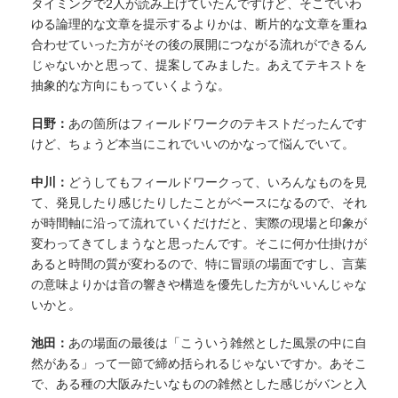
タイミングで2人が読み上げていたんですけど、そこでいわ
ゆる論理的な文章を提示するよりかは、断片的な文章を重ね
合わせていった方がその後の展開につながる流れができるん
じゃないかと思って、提案してみました。あえてテキストを
抽象的な方向にもっていくような。
日野：
あの箇所はフィールドワークのテキストだったんです
けど、ちょうど本当にこれでいいのかなって悩んでいて。
中川：
どうしてもフィールドワークって、いろんなものを見
て、発見したり感じたりしたことがベースになるので、それ
が時間軸に沿って流れていくだけだと、実際の現場と印象が
変わってきてしまうなと思ったんです。そこに何か仕掛けが
あると時間の質が変わるので、特に冒頭の場面ですし、言葉
の意味よりかは音の響きや構造を優先した方がいいんじゃな
いかと。
池田：
あの場面の最後は「こういう雑然とした風景の中に自
然がある」って一節で締め括られるじゃないですか。あそこ
で、ある種の大阪みたいなものの雑然とした感じがバンと入