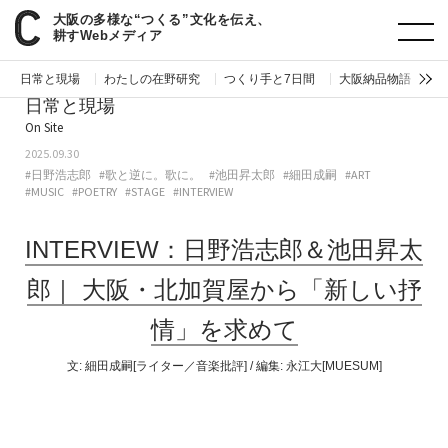
大阪の多様な“つくる”文化を伝え、
paperC
日常と現場
INTERVIEW：日野浩志郎＆池田昇太郎｜大阪・北加賀屋から「新しい抒情」を求めて
耕すWebメディア
日常と現場
わたしの在野研究
つくり手と7日間
大阪納品物語
編
日常と現場
On Site
2025.09.30
#日野浩志郎
#歌と逆に。歌に。
#池田昇太郎
#細田成嗣
#ART
#MUSIC
#POETRY
#STAGE
#INTERVIEW
INTERVIEW：日野浩志郎＆池田昇太
郎｜
大阪・北加賀屋から「新しい抒
情」を求めて
文:
細田成嗣[ライター／音楽批評]
/ 編集:
永江大[MUESUM]