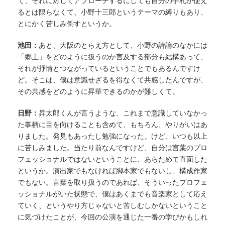
て、それに対してアプローチするにしても自分の手札が使え
るとは限らなくて、小野十三郎というテーマの縛りもあり、
とにかく苦しみ倒すというか。
池田：
あと、大阪のとらえ方として、小野の詩論のなかには
「郷土」をどのように扱うのか言及する部分も結構あって、
それが抒情とつながっているということでもあるんですけ
ど。そこは、僕は意識せざるを得なくて共感したんですが、
その共感をどのように昇華できるのかが難しくて。
日野：
昇太郎くんが言うような、これまで意識していなかっ
た事柄に目を向けることも含めて、もちろん、やりがいはあ
りました。発見もあったし勉強になった。けど、いつも以上
に苦しみました。当たり前なんですけど、自分は言葉のプロ
フェッショナルではないということに、あらためて直面した
というか。演出家でもなければ脚本家でもないし、構成作家
でもない。言葉を取り扱うのであれば、そういったプロフェ
ッショナルがいた状態で、僕はあくまでも音楽家として応え
ていく、というやり方じゃないと苦しむしかないということ
に気づけたことが、今回の公演を通じた一番の学びかもしれ