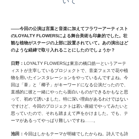
いて
——今回の公演は言葉と音楽に加えてフラワーアーティスト
のLOYALTY FLOWERSによる舞台美術も印象的でした。壮
観な植物がステージの上部に設置されていて。あの演出はど
のような経緯で取り入れることにしたのでしょうか？
日野：
LOYALTY FLOWERSは東京の橋口皓一というアーテ
ィストが主宰しているプロジェクトで、音楽フェスで花や植
物を用いたインスタレーションをやっているんですよね。今
回は「葦」と「椰子」がキーワードになる公演だったので、
直感的に彼と一緒にやったら面白いものができるかもなと思
って、初めて誘いました。特に深い理由があるわけではない
ですけど、今回のプロジェクトは若い座組でやってみたいと
思っていたので、それも踏まえて声をかけました。でも、テ
ーマがあるってやっぱり難しいですね……。
池田：
今回はしかもテーマが明確でしたからね。詩人でも詩