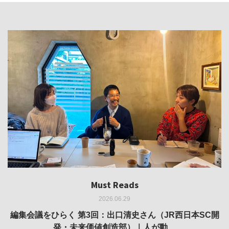
Must Reads
Must Reads
Must Reads
Must Reads
Must Reads
2026.06.29
2026.05.14
2026.02.25
2025.10.01
2026.03.11
REVIEW｜果たして美術家・梅津庸一は、「大阪のゆかり
REVIEW｜生の存在証明としての線——「ライフライン」
編集会議をひらく 第3回：出口清史さん（JR西日本SC開
REVIEW｜菊池聡太朗 個展「余りの風景」
REPORT｜博覧会の残像
発・未来価値創造部）｜人が動…
作家」となることができたのか…
展