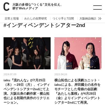
大阪の多様な“つくる”文化を伝え、
paperC
タグ
インディペンデントシアター2nd
耕すWebメディア
日常と現場
わたしの在野研究
つくり手と7日間
大阪納品物語
編
#インディペンデントシアター2nd
2024.07.09
2023.04.26
iaku『流れんな』が7月25日
横山拓也による演劇ユニット・
（木）～29日（月）、インディ
iakuによる、岸田國士の名作を
ペンデントシアター2ndにて上
モチーフとした母娘の会話劇
演。大阪出身の劇作家・横山拓
『あたしら葉桜』が4月28日
也による初期代表作のリクリエ
（金）よりインディペンデント
ーション。
シアター2ndにて再演。