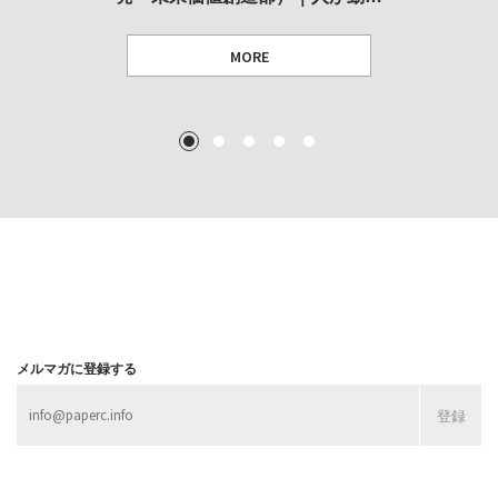
MORE
TEXT: 大島賛都 [アーツサポート関西 チーフプロデューサー／学芸員]
TEXT: ダニエル・アビー [美術史・写真研究者]
TEXT: 大島賛都 [アーツサポート関西 チーフプロデューサー／学芸員]
TEXT: 大島賛都 [アーツサポート関西 チーフプロデューサー／学芸員]
1
2
3
4
5
MORE
MORE
MORE
MORE
メルマガに登録する