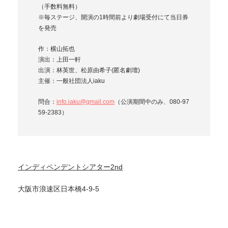
（手数料無料）
※毎ステージ、開演の1時間前より劇場受付にて当日券
を発売
作：横山拓也
演出：上田一軒
出演：林英世、松原由希子(匿名劇壇)
主催：一般社団法人iaku
問合：
info.iaku@gmail.com
（公演期間中のみ、080-97
59-2383）
インディペンデントシアター2nd
大阪市浪速区日本橋4-9-5