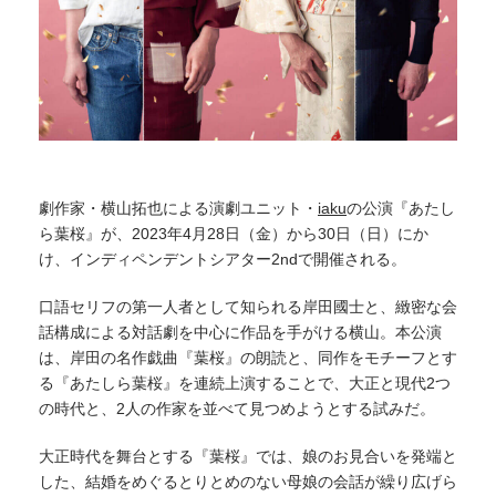
劇作家・横山拓也による演劇ユニット・
iaku
の公演『あたし
ら葉桜』が、2023年4月28日（金）から30日（日）にか
け、インディペンデントシアター2ndで開催される。
口語セリフの第一人者として知られる岸田國士と、緻密な会
話構成による対話劇を中心に作品を手がける横山。本公演
は、岸田の名作戯曲『葉桜』の朗読と、同作をモチーフとす
る『あたしら葉桜』を連続上演することで、大正と現代2つ
の時代と、2人の作家を並べて見つめようとする試みだ。
大正時代を舞台とする『葉桜』では、娘のお見合いを発端と
した、結婚をめぐるとりとめのない母娘の会話が繰り広げら