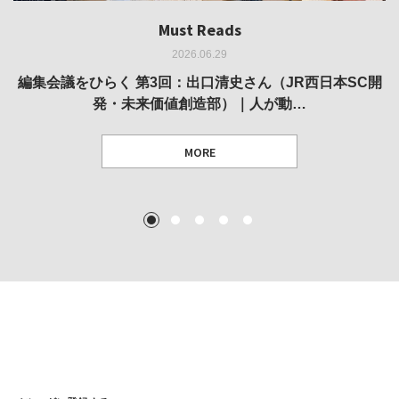
Must Reads
Must Reads
Must Reads
Must Reads
Must Reads
2026.06.29
2026.05.14
2026.02.25
2025.10.01
2026.03.11
REVIEW｜果たして美術家・梅津庸一は、「大阪のゆかり
REVIEW｜生の存在証明としての線——「ライフライン」
編集会議をひらく 第3回：出口清史さん（JR西日本SC開
REVIEW｜菊池聡太朗 個展「余りの風景」
REPORT｜博覧会の残像
発・未来価値創造部）｜人が動…
作家」となることができたのか…
展
MORE
TEXT: 大島賛都 [アーツサポート関西 チーフプロデューサー／学芸員]
TEXT: ダニエル・アビー [美術史・写真研究者]
TEXT: 大島賛都 [アーツサポート関西 チーフプロデューサー／学芸員]
TEXT: 大島賛都 [アーツサポート関西 チーフプロデューサー／学芸員]
1
2
3
4
5
MORE
MORE
MORE
MORE