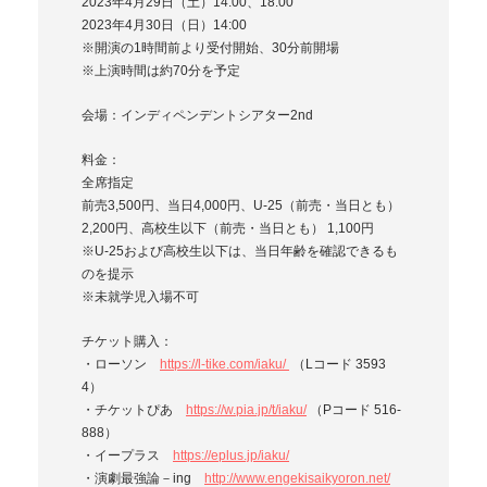
2023年4月29日（土）14:00、18:00
2023年4月30日（日）14:00
※開演の1時間前より受付開始、30分前開場
※上演時間は約70分を予定
会場：インディペンデントシアター2nd
料金：
全席指定
前売3,500円、当日4,000円、U-25（前売・当日とも）
2,200円、高校生以下（前売・当日とも） 1,100円
※U-25および高校生以下は、当日年齢を確認できるも
のを提示
※未就学児入場不可
チケット購入：
・ローソン
https://l-tike.com/iaku/
（
Lコード 3593
4）
・チケットぴあ
https://w.pia.jp/t/iaku/
（
Pコード 516-
888）
・イープラス
https://eplus.jp/iaku/
・演劇最強論－ing
http://www.engekisaikyoron.net/