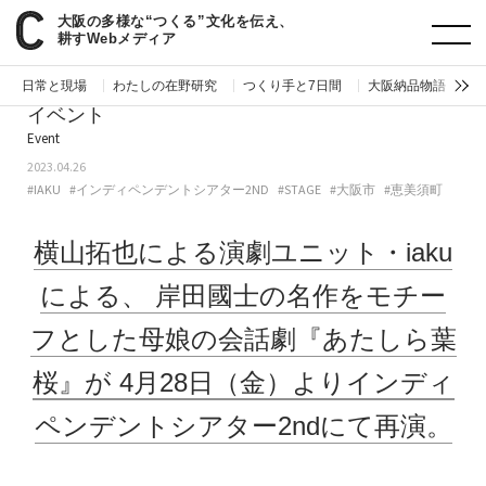
大阪の多様な“つくる”文化を伝え、
paperC
今週のイベント
横山拓也による演劇ユニット・iakuによる、岸田國士の名作をモチーフとした母娘の会話劇『あたしら葉桜』が4月28日（金）よりインディペンデントシアター2ndにて再演。
耕すWebメディア
日常と現場
わたしの在野研究
つくり手と7日間
大阪納品物語
編
イベント
Event
2023.04.26
#IAKU
#インディペンデントシアター2ND
#STAGE
#大阪市
#恵美須町
横山拓也による演劇ユニット・iaku
による、
岸田國士の名作をモチー
フとした母娘の会話劇『あたしら葉
桜』が
4月28日（金）よりインディ
ペンデントシアター2ndにて再演。