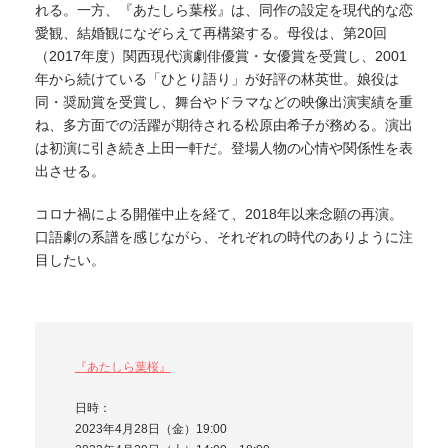
れる。一方、『あたしら葉桜』は、同作の設定を現代的な恋
愛観、結婚観になぞらえて再構築する。母役は、第20回
（2017年度）関西現代演劇俳優賞・女優賞を受賞し、2001
年から続けている「ひとり語り」が好評の林英世。娘役は
同・奨励賞を受賞し、舞台やドラマなどの映像出演実績を重
ね、多方面での活躍が期待される松原由希子が務める。演出
は初演に引き続き上田一軒だ。登場人物の心情や関係性を表
出させる。
コロナ禍による開催中止を経て、2018年以来念願の再演。
口語劇の系譜を感じながら、それぞれの時代のありように注
目したい。
『あたしら葉桜』
日時：
2023年4月28日（金）19:00