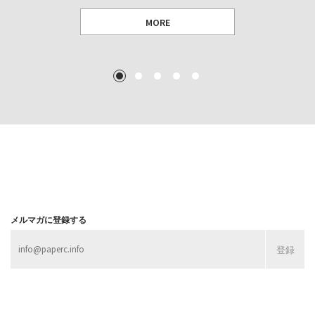
MORE
TEXT: 大島賛都 [アーツサポート関西 チーフプロデューサー／学芸員]
TEXT: ダニエル・アビー [美術史・写真研究者]
TEXT: 大島賛都 [アーツサポート関西 チーフプロデューサー／学芸員]
TEXT: 大島賛都 [アーツサポート関西 チーフプロデューサー／学芸員]
1
2
3
4
5
MORE
MORE
MORE
MORE
メルマガに登録する