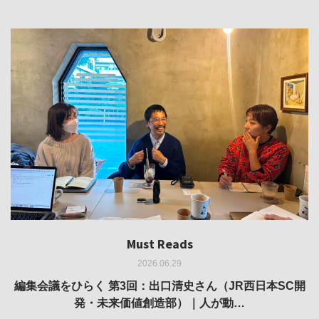
Must Reads
Must Reads
Must Reads
Must Reads
Must Reads
2026.06.29
2026.05.14
2026.02.25
2025.10.01
2026.03.11
REVIEW｜果たして美術家・梅津庸一は、「大阪のゆかり
REVIEW｜生の存在証明としての線——「ライフライン」
編集会議をひらく 第3回：出口清史さん（JR西日本SC開
REVIEW｜菊池聡太朗 個展「余りの風景」
REPORT｜博覧会の残像
発・未来価値創造部）｜人が動…
作家」となることができたのか…
展