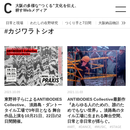
大阪の多様な“つくる”文化を伝え、
paperC
タグ
カジワラトシオ
耕すWebメディア
日常と現場
わたしの在野研究
つくり手と7日間
大阪納品物語
編
#カジワラトシオ
2023.10.09
2021.11.03
東野祥子らによるANTIBODIES
ANTIBODIES Collective最新作
Collective、 淡路島・ダントー
『あらゆる人のための、誰のた
タイル工場で3年目となる 舞台
めでもない世界』。淡路島のタ
作品上演を10月21日、22日の2
イル工場に生まれる舞台空間、
日間開催。
日常と非日常が揺らぐ。
#ART
#DANCE
#MUSIC
#STAGE