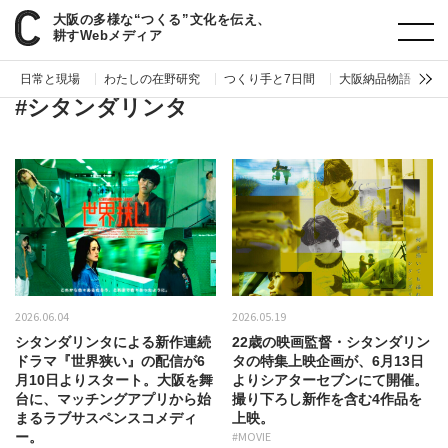
大阪の多様な“つくる”文化を伝え、
paperC
タグ
シタンダリンタ
耕すWebメディア
日常と現場
わたしの在野研究
つくり手と7日間
大阪納品物語
編
#シタンダリンタ
2026.06.04
2026.05.19
シタンダリンタによる新作連続
22歳の映画監督・シタンダリン
ドラマ『世界狭い』の配信が6
タの特集上映企画が、6月13日
月10日よりスタート。大阪を舞
よりシアターセブンにて開催。
台に、マッチングアプリから始
撮り下ろし新作を含む4作品を
まるラブサスペンスコメディ
上映。
ー。
#MOVIE