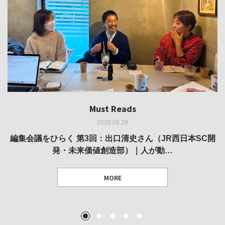
Must Reads
Must Reads
Must Reads
Must Reads
Must Reads
2026.06.29
2026.05.14
2026.02.25
2025.10.01
2026.03.11
REVIEW｜果たして美術家・梅津庸一は、「大阪のゆかり
REVIEW｜生の存在証明としての線——「ライフライン」
編集会議をひらく 第3回：出口清史さん（JR西日本SC開
REVIEW｜菊池聡太朗 個展「余りの風景」
REPORT｜博覧会の残像
発・未来価値創造部）｜人が動…
作家」となることができたのか…
展
MORE
TEXT: 大島賛都 [アーツサポート関西 チーフプロデューサー／学芸員]
TEXT: ダニエル・アビー [美術史・写真研究者]
TEXT: 大島賛都 [アーツサポート関西 チーフプロデューサー／学芸員]
TEXT: 大島賛都 [アーツサポート関西 チーフプロデューサー／学芸員]
1
2
3
4
5
MORE
MORE