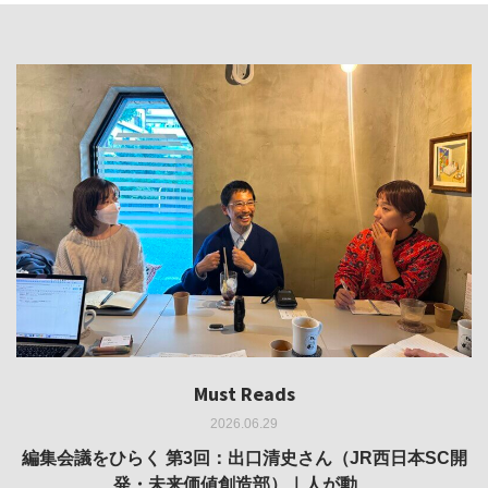
Must Reads
Must Reads
Must Reads
Must Reads
Must Reads
2026.06.29
2026.05.14
2026.02.25
2025.10.01
2026.03.11
REVIEW｜果たして美術家・梅津庸一は、「大阪のゆかり
REVIEW｜生の存在証明としての線——「ライフライン」
編集会議をひらく 第3回：出口清史さん（JR西日本SC開
REVIEW｜菊池聡太朗 個展「余りの風景」
REPORT｜博覧会の残像
発・未来価値創造部）｜人が動…
作家」となることができたのか…
展