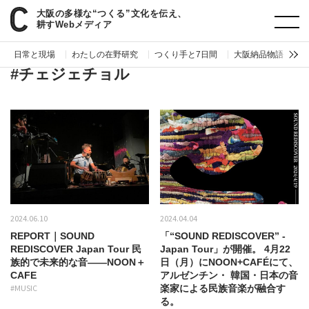
大阪の多様な“つくる”文化を伝え、
paperC
タグ
チェジェチョル
耕すWebメディア
日常と現場
わたしの在野研究
つくり手と7日間
大阪納品物語
編
#チェジェチョル
2024.06.10
2024.04.04
REPORT｜SOUND
「“SOUND REDISCOVER” -
REDISCOVER Japan Tour 民
Japan Tour」が開催。 4月22
族的で未来的な音——NOON＋
日（月）にNOON+CAFÉにて、
CAFE
アルゼンチン・ 韓国・日本の音
#MUSIC
楽家による民族音楽が融合す
る。