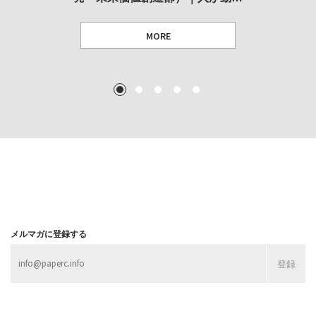
MORE
TEXT: 大島賛都 [アーツサポート関西 チーフプロデューサー／学芸員]
TEXT: ダニエル・アビー [美術史・写真研究者]
TEXT: 大島賛都 [アーツサポート関西 チーフプロデューサー／学芸員]
TEXT: 大島賛都 [アーツサポート関西 チーフプロデューサー／学芸員]
1
2
3
4
5
MORE
MORE
MORE
MORE
メルマガに登録する