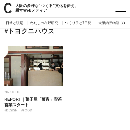
大阪の多様な“つくる”文化を伝え、
paperC
タグ
トヨクニハウス
耕すWebメディア
日常と現場
わたしの在野研究
つくり手と7日間
大阪納品物語
編
#トヨクニハウス
2023.03.16
REPORT｜菓子屋「菓宵」喫茶
営業スタート
#DESIGN
#FOOD