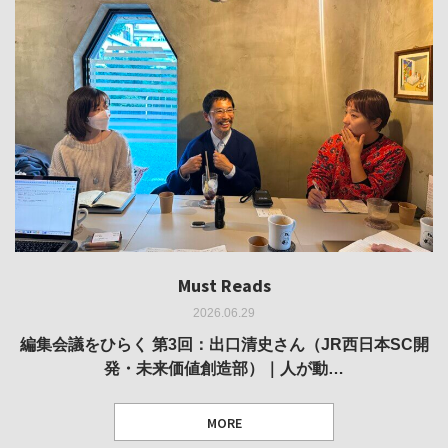
Must Reads
Must Reads
Must Reads
Must Reads
Must Reads
2026.06.29
2026.05.14
2026.02.25
2025.10.01
2026.03.11
REVIEW｜果たして美術家・梅津庸一は、「大阪のゆかり
REVIEW｜生の存在証明としての線——「ライフライン」
編集会議をひらく 第3回：出口清史さん（JR西日本SC開
REVIEW｜菊池聡太朗 個展「余りの風景」
REPORT｜博覧会の残像
発・未来価値創造部）｜人が動…
作家」となることができたのか…
展
MORE