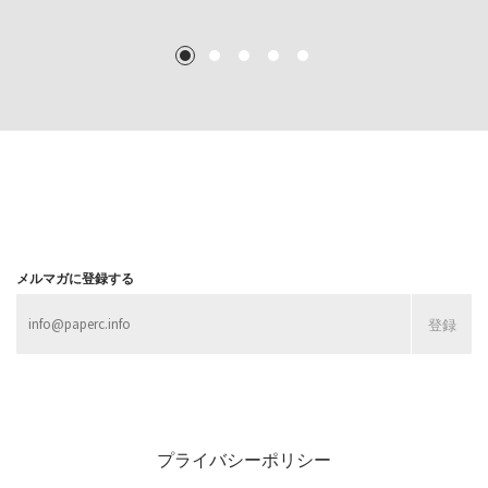
TEXT: 大島賛都 [アーツサポート関西 チーフプロデューサー／学芸員]
TEXT: ダニエル・アビー [美術史・写真研究者]
TEXT: 大島賛都 [アーツサポート関西 チーフプロデューサー／学芸員]
TEXT: 大島賛都 [アーツサポート関西 チーフプロデューサー／学芸員]
1
2
3
4
5
MORE
MORE
MORE
MORE
メルマガに登録する
プライバシーポリシー