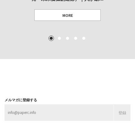
MORE
TEXT: 大島賛都 [アーツサポート関西 チーフプロデューサー／学芸員]
TEXT: ダニエル・アビー [美術史・写真研究者]
TEXT: 大島賛都 [アーツサポート関西 チーフプロデューサー／学芸員]
TEXT: 大島賛都 [アーツサポート関西 チーフプロデューサー／学芸員]
1
2
3
4
5
MORE
MORE
MORE
MORE
メルマガに登録する