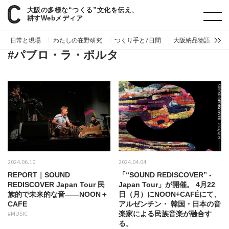
大阪の多様な“つくる”文化を伝え、
paperC
タグ
パブロ・ラ・ポルタ
耕すWebメディア
日常と現場
わたしの在野研究
つくり手と7日間
大阪納品物語
編
#パブロ・ラ・ポルタ
2024.06.10
2024.04.04
REPORT｜SOUND
「“SOUND REDISCOVER” -
REDISCOVER Japan Tour 民
Japan Tour」が開催。 4月22
族的で未来的な音——NOON＋
日（月）にNOON+CAFÉにて、
CAFE
アルゼンチン・ 韓国・日本の音
#MUSIC
楽家による民族音楽が融合す
る。