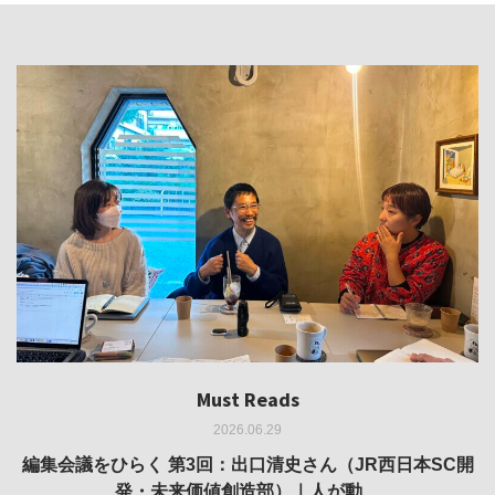
Must Reads
Must Reads
Must Reads
Must Reads
Must Reads
2026.06.29
2026.05.14
2026.02.25
2025.10.01
2026.03.11
REVIEW｜果たして美術家・梅津庸一は、「大阪のゆかり
REVIEW｜生の存在証明としての線——「ライフライン」
編集会議をひらく 第3回：出口清史さん（JR西日本SC開
REVIEW｜菊池聡太朗 個展「余りの風景」
REPORT｜博覧会の残像
発・未来価値創造部）｜人が動…
作家」となることができたのか…
展