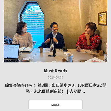
Must Reads
Must Reads
Must Reads
Must Reads
Must Reads
2026.06.29
2026.05.14
2026.02.25
2025.10.01
2026.03.11
REVIEW｜果たして美術家・梅津庸一は、「大阪のゆかり
REVIEW｜生の存在証明としての線——「ライフライン」
編集会議をひらく 第3回：出口清史さん（JR西日本SC開
REVIEW｜菊池聡太朗 個展「余りの風景」
REPORT｜博覧会の残像
発・未来価値創造部）｜人が動…
作家」となることができたのか…
展
MORE