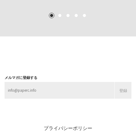
TEXT: 大島賛都 [アーツサポート関西 チーフプロデューサー／学芸員]
TEXT: ダニエル・アビー [美術史・写真研究者]
TEXT: 大島賛都 [アーツサポート関西 チーフプロデューサー／学芸員]
TEXT: 大島賛都 [アーツサポート関西 チーフプロデューサー／学芸員]
1
2
3
4
5
MORE
MORE
MORE
MORE
メルマガに登録する
プライバシーポリシー