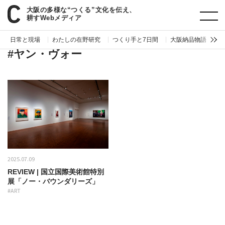
大阪の多様な“つくる”文化を伝え、
paperC
タグ
ヤン・ヴォー
耕すWebメディア
日常と現場
わたしの在野研究
つくり手と7日間
大阪納品物語
編
#ヤン・ヴォー
2025.07.09
REVIEW | 国立国際美術館特別
展「ノー・バウンダリーズ」
#ART