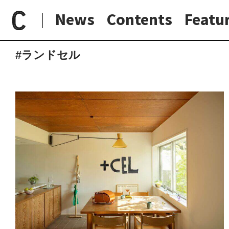
News
Contents
Featu
paperC
タグ
ランドセル
日常と現場
わたしの在野研究
つくり手と7日間
大阪納品物語
#ランドセル