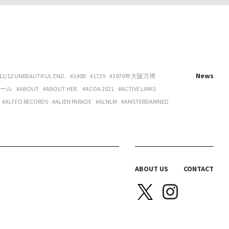
News
12/12 UNBEAUTIFUL END.
#140B
#1729
#1970年大阪万博
ホール
#ABOUT
#ABOUT HER.
#ACOA 2021
#ACTIVE LINKS
#ALFFO RECORDS
#ALIEN PARADE
#ALNLM
#AMSTERDAMNED
URE
#ART
#ART BEAT CAFE NAKANOSHIMA
#ART OSAKA
#ARTNESS
#ARYY
#ASAHINA
#ASAHISONOMA
TTITUDE
#AURORA BOOKS
#AZUMI
#B 地図
#B.O.H.
LACKBIRD BOOKS
#BLANC IRIS
#BLANK CANVAS
#BLEND LIVING
BRAZIL
#BREAKER PROJECT
#BRIDGE
#BRK COLLECTIVE
ABOUT US
CONTACT
Y HOUSE
#CAS
#CASICA
#CASO WEDDING
#CASPER SEJERSEN
NITTA SPACE
#CHIHARU OGURO
#CHO-CHAN
#CHOHOUSE
A ELLE
#COEUR YA.
#COLLOID
#COMPUFUNK
#CONATALA
JIMURA
#DANCE BOX
#DANIELONELY
#DANNY
#DDAA
#DDUD