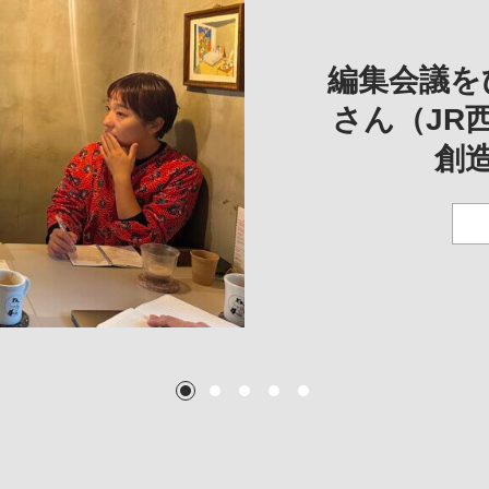
REVIE
REVIEW
REVIE
一は、「大
REP
——
編集会議を
こ
さん（JR
創
TEXT:
TEXT: 大島賛都
TEXT: 大島賛都
TEXT: 大島賛都
1
2
3
4
5