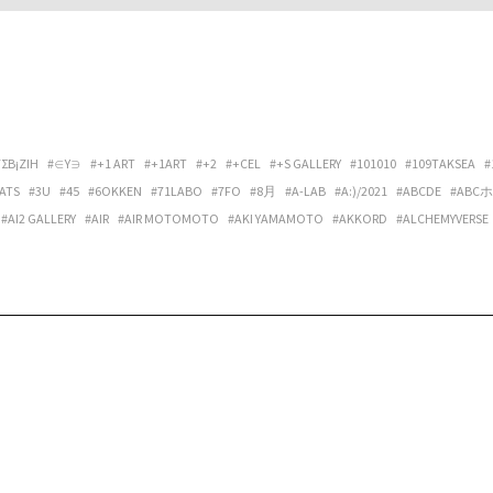
ΓΣΒ¡ΖIΗ
#∈Y∋
#+1 ART
#+1ART
#+2
#+CEL
#+S GALLERY
#101010
#109TAKSEA
#
ATS
#3U
#45
#6OKKEN
#71LABO
#7FO
#8月
#A-LAB
#A:)/2021
#ABCDE
#ABC
#AI2 GALLERY
#AIR
#AIR MOTOMOTO
#AKI YAMAMOTO
#AKKORD
#ALCHEMYVERSE
ANTORA
#AOKI LUCAS
#APPLEの発音
#ARATA OSUMI
#ARCHIPELAGO
#ARCHITECT
LERY OPALTIMES
#ARTIST MEETS ARCHIVE
#ARTIST-IN-RESIDENCE VIETNAM NETWORK
DUB U SET
#ATAKA
#ATAW
#ATELIER MARCIE
#ATELIER TUAREG
#ATMOSPHÄRE
#A
EPPU PROJECT
#BILLBOARD LIVE OSAKA
#BIRBIRA
#BIRDFRIEND
#BIRDS’ WORDS
#B
#BONVOYAGE
#BOOGIE MAN
#BOOKS+コトバノイエ
#BOREDOMS
#BOWLPOND
#
AL
#BYTHREE INC.
#C’È C’È
#CALO BOOKSHOP & CAFE
#CAP48
#CAPACIOUS
#CÀRR
IVE SPACE & HOSTEL
#CENTER / ALTERNATIVE SPACE AND HOSTEL
#CHEREN-BEL
#CHIG
#CLASSICAL PHOTOGRAPH®
#CLUB DAPHNIA
#CLUB STOMP
#CM SMOOTH
#COCI L
NTING SELF
#COSMIC LAB
#CREDENZA
#CULTPRINT
#CUMONOS
#D.W.M.
#DAI FU