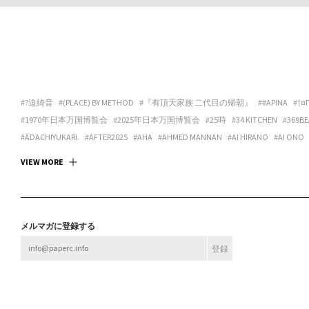
#?迫綺音
#(PLACE) BY METHOD
#『有頂天家族 二代目の帰朝』
##APINA
#†¤
#1970年日本万国博覧会
#2025年日本万国博覧会
#25時
#34 KITCHEN
#369BE
#ADACHIYUKARI.
#AFTER2025
#AHA
#AHMED MANNAN
#AI HIRANO
#AI ONO
#ANDREA GALANO TORO
#ANIMA
#ANSPIRATION
#ANTIBODIES COLLECTIVE
#
VIEW MORE
#ART SPACE TETRA
#ART SPACE＆CAFE BARRACK
#ARTCOURT GALLERY
#ARTGAL
#ASANOYA BOOKS
#ASCALYPSO
#ASITA_ROOM
#ASP
#ASPARA
#ASUKA ANDO 
#BABA CHISA
#BABACHISA
#BABY-Q
#BAMULET
#BBF
#BEAK 585 GALLERY
#B
#BLEND STUDIO
#BLOOM GALLERY
#BLUEOVER
#BMC
#BNA ALTER MUSEUM
メルマガに登録する
#BROOK FURNITURE CENTER
#BRUTUS
#BULBUS
#BUSHI
#BUTTAH
#BUYLOC
#CASUAL KAPPOU IIDA
#CBX KATANA
#CC:OLORS
#CCBT
#CENTER / ALTERNAT
#CHOKETT
#CHOVE CHUVA
#CIRCUS
#CIRCUS OSAKA
#CITY LIGHTS : DONUTS
#CONPASS
#CONTACT GONZO
#CONTENASTORE
#COPY HOUSE
#CORNER PRI