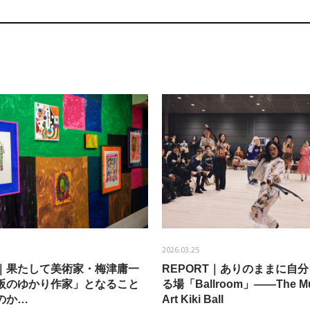
2026.03.25
EW｜果たして美術家・梅津庸一
REPORT｜ありのままに自
阪のゆかり作家」となること
る場「Ballroom」——The Mu
のか…
Art Kiki Ball