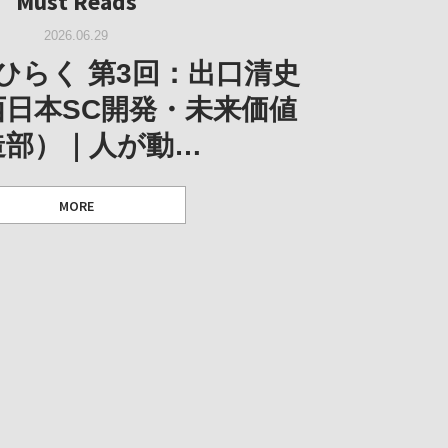
Must Reads
W｜果たして美術家・梅津庸
2026.03.11
｜菊池聡太朗 個展「余りの
W｜生の存在証明としての線
2026.06.29
阪のゆかり作家」となる
ORT｜博覧会の残像
「ライフライン」展
風景」
ひらく 第3回：出口清史
とができたのか…
西日本SC開発・未来価値
造部）｜人が動…
 ダニエル・アビー [美術史・写真研究者]
 [アーツサポート関西 チーフプロデューサー／学芸員]
 [アーツサポート関西 チーフプロデューサー／学芸員]
MORE
 [アーツサポート関西 チーフプロデューサー／学芸員]
MORE
MORE
MORE
MORE