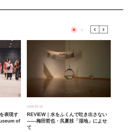
1
2
Previous
Next
2026.03.16
2026.01.2
分を表現す
REVIEW｜水をふくんで吐き出さない
うちき
seum of
——梅田哲也・呉夏枝「湿地」によせ
回：bla
て