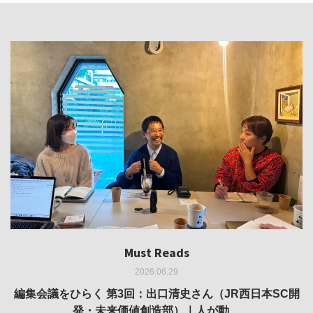
Must Reads
Must Reads
Must Reads
Must Reads
Must Reads
2026.06.29
2026.05.14
2026.02.25
2025.10.01
2026.03.11
REVIEW｜果たして美術家・梅津庸一は、「大阪のゆかり
REVIEW｜生の存在証明としての線——「ライフライン」
編集会議をひらく 第3回：出口清史さん（JR西日本SC開
REVIEW｜菊池聡太朗 個展「余りの風景」
REPORT｜博覧会の残像
発・未来価値創造部）｜人が動…
作家」となることができたのか…
展