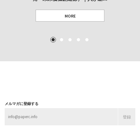
MORE
TEXT: 大島賛都 [アーツサポート関西 チーフプロデューサー／学芸員]
TEXT: ダニエル・アビー [美術史・写真研究者]
TEXT: 大島賛都 [アーツサポート関西 チーフプロデューサー／学芸員]
TEXT: 大島賛都 [アーツサポート関西 チーフプロデューサー／学芸員]
1
2
3
4
5
MORE
MORE
MORE
MORE
メルマガに登録する