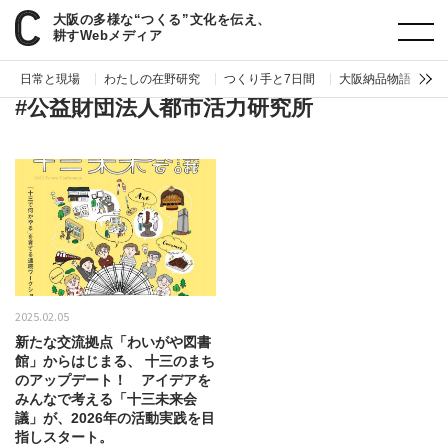
大阪の多様な“つくる”文化を伝え、
paperC
タグ
公益財団法人都市活力研究所
耕すWebメディア
日常と現場
わたしの在野研究
つくり手と7日間
大阪納品物語
編
#公益財団法人都市活力研究所
2025.02.05
新たな交流拠点「わいがや図書
館」からはじまる、 十三のまち
のアップデート！ アイデアを
みんなで考える「十三未来会
議」が、2026年の活動実践を目
指しスタート。