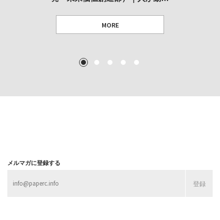
MORE
TEXT: 大島賛都 [アーツサポート関西 チーフプロデューサー／学芸員]
TEXT: ダニエル・アビー [美術史・写真研究者]
TEXT: 大島賛都 [アーツサポート関西 チーフプロデューサー／学芸員]
TEXT: 大島賛都 [アーツサポート関西 チーフプロデューサー／学芸員]
1
2
3
4
5
MORE
MORE
MORE
MORE
メルマガに登録する