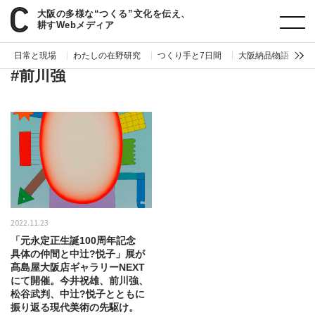
大阪の多様な“つくる”文化を伝え、
paperC
タグ
前川強
耕すWebメディア
日常と現場
わたしの在野研究
つくり手と7日間
大阪納品物語
編
#前川強
2022.11.23
「元永定正生誕100周年記念
具体の仲間と中辻?悦子」展が
髙島屋大阪店ギャラリーNEXT
にて開催。今井祝雄、前川強、
松谷武判、中辻?悦子とともに
振り返る現代美術の先駆け。