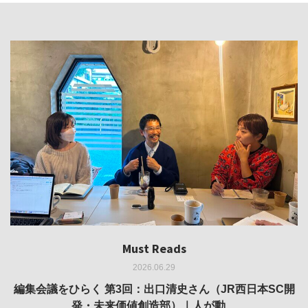
Must Reads
Must Reads
Must Reads
Must Reads
Must Reads
2026.06.29
2026.05.14
2026.02.25
2025.10.01
2026.03.11
REVIEW｜果たして美術家・梅津庸一は、「大阪のゆかり
REVIEW｜生の存在証明としての線——「ライフライン」
編集会議をひらく 第3回：出口清史さん（JR西日本SC開
REVIEW｜菊池聡太朗 個展「余りの風景」
REPORT｜博覧会の残像
発・未来価値創造部）｜人が動…
作家」となることができたのか…
展