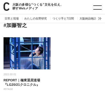
大阪の多様な“つくる”文化を伝え、
paperC
タグ
加藤智之
耕すWebメディア
日常と現場
わたしの在野研究
つくり手と7日間
大阪納品物語
編
#加藤智之
2022.03.01
REPORT｜極東退屈道場
『LG20/21クロニクル』
#STAGE