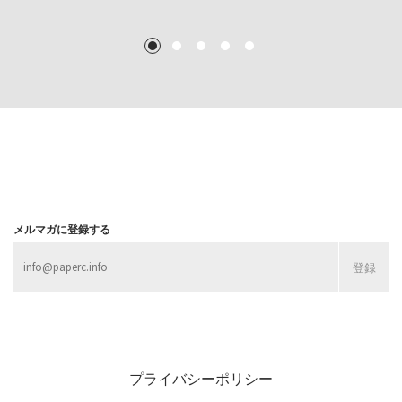
TEXT: 大島賛都 [アーツサポート関西 チーフプロデューサー／学芸員]
TEXT: ダニエル・アビー [美術史・写真研究者]
TEXT: 大島賛都 [アーツサポート関西 チーフプロデューサー／学芸員]
TEXT: 大島賛都 [アーツサポート関西 チーフプロデューサー／学芸員]
1
2
3
4
5
MORE
MORE
MORE
MORE
メルマガに登録する
プライバシーポリシー