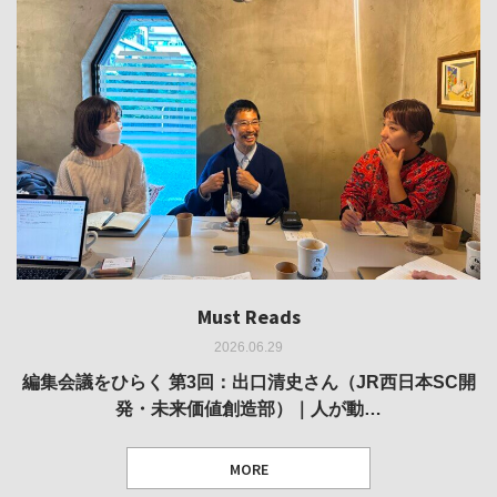
Must Reads
Must Reads
Must Reads
Must Reads
Must Reads
2026.06.29
2026.05.14
2026.02.25
2025.10.01
2026.03.11
REVIEW｜果たして美術家・梅津庸一は、「大阪のゆかり
REVIEW｜生の存在証明としての線——「ライフライン」
編集会議をひらく 第3回：出口清史さん（JR西日本SC開
REVIEW｜菊池聡太朗 個展「余りの風景」
REPORT｜博覧会の残像
発・未来価値創造部）｜人が動…
作家」となることができたのか…
展
MORE