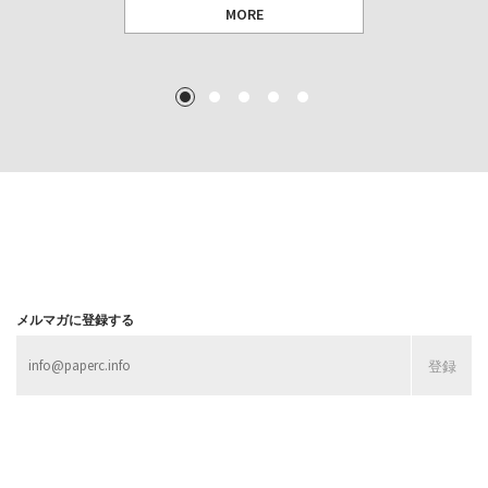
MORE
TEXT: 大島賛都 [アーツサポート関西 チーフプロデューサー／学芸員]
TEXT: ダニエル・アビー [美術史・写真研究者]
TEXT: 大島賛都 [アーツサポート関西 チーフプロデューサー／学芸員]
TEXT: 大島賛都 [アーツサポート関西 チーフプロデューサー／学芸員]
1
2
3
4
5
MORE
MORE
MORE
MORE
メルマガに登録する