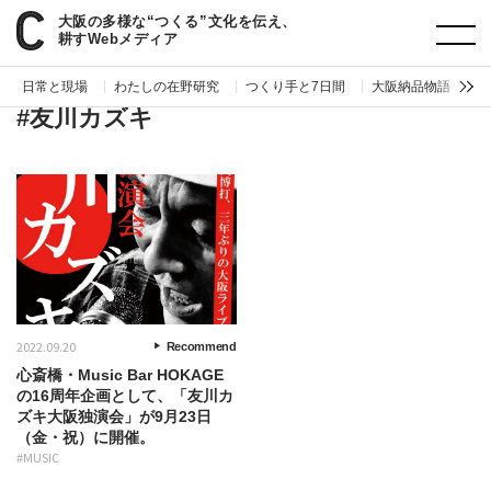
大阪の多様な“つくる”文化を伝え、
paperC
タグ
友川カズキ
耕すWebメディア
日常と現場
わたしの在野研究
つくり手と7日間
大阪納品物語
編
#友川カズキ
2022.09.20
Recommend
心斎橋・Music Bar HOKAGE
の16周年企画として、「友川カ
ズキ大阪独演会」が9月23日
（金・祝）に開催。
#MUSIC