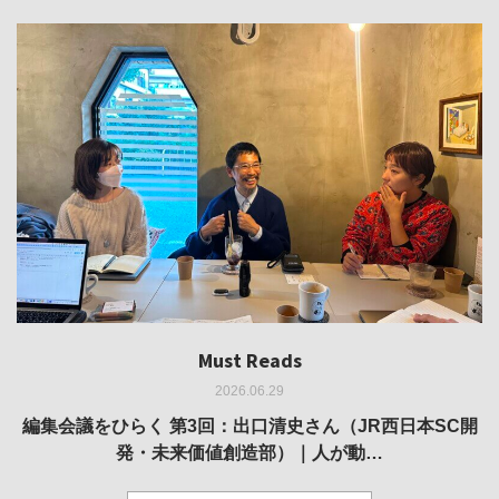
Must Reads
Must Reads
Must Reads
Must Reads
Must Reads
2026.06.29
2026.05.14
2026.02.25
2025.10.01
2026.03.11
REVIEW｜果たして美術家・梅津庸一は、「大阪のゆかり
REVIEW｜生の存在証明としての線——「ライフライン」
編集会議をひらく 第3回：出口清史さん（JR西日本SC開
REVIEW｜菊池聡太朗 個展「余りの風景」
REPORT｜博覧会の残像
発・未来価値創造部）｜人が動…
作家」となることができたのか…
展