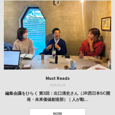
Must Reads
Must Reads
Must Reads
Must Reads
Must Reads
2026.06.29
2026.05.14
2026.02.25
2025.10.01
2026.03.11
REVIEW｜果たして美術家・梅津庸一は、「大阪のゆかり
REVIEW｜生の存在証明としての線——「ライフライン」
編集会議をひらく 第3回：出口清史さん（JR西日本SC開
REVIEW｜菊池聡太朗 個展「余りの風景」
REPORT｜博覧会の残像
発・未来価値創造部）｜人が動…
作家」となることができたのか…
展
MORE