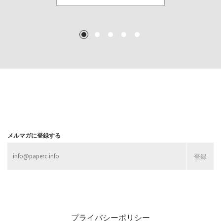
TEXT: 大島賛都 [アーツサポート関西 チーフプロデューサー／学芸員]
TEXT: ダニエル・アビー [美術史・写真研究者]
TEXT: 大島賛都 [アーツサポート関西 チーフプロデューサー／学芸員]
TEXT: 大島賛都 [アーツサポート関西 チーフプロデューサー／学芸員]
1
2
3
4
5
MORE
MORE
MORE
MORE
メルマガに登録する
プライバシーポリシー