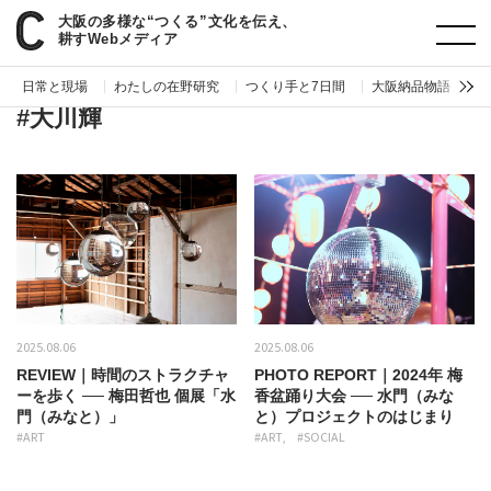
大阪の多様な“つくる”文化を伝え、
paperC
タグ
大川輝
耕すWebメディア
日常と現場
わたしの在野研究
つくり手と7日間
大阪納品物語
編
#大川輝
2025.08.06
2025.08.06
REVIEW｜時間のストラクチャ
PHOTO REPORT｜2024年 梅
ーを歩く ── 梅田哲也 個展「水
香盆踊り大会 ── 水門（みな
門（みなと）」
と）プロジェクトのはじまり
#ART
#ART
#SOCIAL