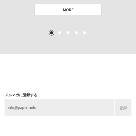
MORE
TEXT: 大島賛都 [アーツサポート関西 チーフプロデューサー／学芸員]
TEXT: ダニエル・アビー [美術史・写真研究者]
TEXT: 大島賛都 [アーツサポート関西 チーフプロデューサー／学芸員]
TEXT: 大島賛都 [アーツサポート関西 チーフプロデューサー／学芸員]
1
2
3
4
5
MORE
MORE
MORE
MORE
メルマガに登録する