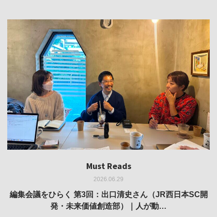
Must Reads
Must Reads
Must Reads
Must Reads
Must Reads
2026.06.29
2026.05.14
2026.02.25
2025.10.01
2026.03.11
REVIEW｜果たして美術家・梅津庸一は、「大阪のゆかり
REVIEW｜生の存在証明としての線——「ライフライン」
編集会議をひらく 第3回：出口清史さん（JR西日本SC開
REVIEW｜菊池聡太朗 個展「余りの風景」
REPORT｜博覧会の残像
発・未来価値創造部）｜人が動…
作家」となることができたのか…
展