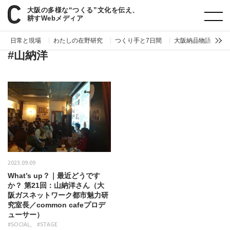
大阪の多様な“つくる”文化を伝え、
paperC
タグ
山納洋
耕すWebメディア
日常と現場
わたしの在野研究
つくり手と7日間
大阪納品物語
編
#山納洋
2023.09.09
What’s up？｜最近どうです
か？ 第21回：山納洋さん（大
阪ガスネットワーク都市魅力研
究室長／common cafeプロデ
ューサー）
#SOCIAL
#STAGE