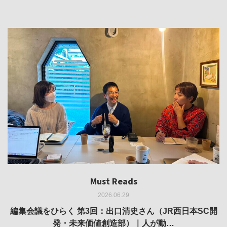
Must Reads
Must Reads
Must Reads
Must Reads
Must Reads
2026.06.29
2026.05.14
2026.02.25
2025.10.01
2026.03.11
REVIEW｜果たして美術家・梅津庸一は、「大阪のゆかり
REVIEW｜生の存在証明としての線——「ライフライン」
編集会議をひらく 第3回：出口清史さん（JR西日本SC開
REVIEW｜菊池聡太朗 個展「余りの風景」
REPORT｜博覧会の残像
発・未来価値創造部）｜人が動…
作家」となることができたのか…
展