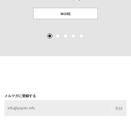
MORE
TEXT: 大島賛都 [アーツサポート関西 チーフプロデューサー／学芸員]
TEXT: ダニエル・アビー [美術史・写真研究者]
TEXT: 大島賛都 [アーツサポート関西 チーフプロデューサー／学芸員]
TEXT: 大島賛都 [アーツサポート関西 チーフプロデューサー／学芸員]
1
2
3
4
5
MORE
MORE
MORE
MORE
メルマガに登録する