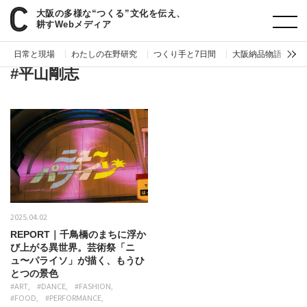
大阪の多様な“つくる”文化を伝え、
paperC
タグ
平山剛志
耕すWebメディア
日常と現場
わたしの在野研究
つくり手と7日間
大阪納品物語
編
#平山剛志
2025.04.02
REPORT｜千鳥橋のまちに浮か
び上がる異世界。芸術祭「ニ
ュ〜パライソ」が描く、もうひ
とつの景色
#ART
#DANCE
#FASHION
#FOOD
#PERFORMANCE