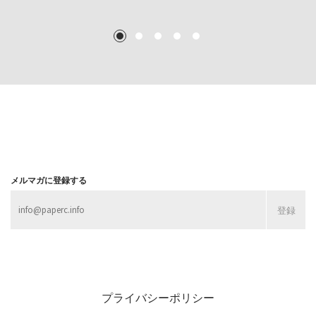
TEXT: 大島賛都 [アーツサポート関西 チーフプロデューサー／学芸員]
TEXT: ダニエル・アビー [美術史・写真研究者]
TEXT: 大島賛都 [アーツサポート関西 チーフプロデューサー／学芸員]
TEXT: 大島賛都 [アーツサポート関西 チーフプロデューサー／学芸員]
1
2
3
4
5
MORE
MORE
MORE
MORE
メルマガに登録する
プライバシーポリシー