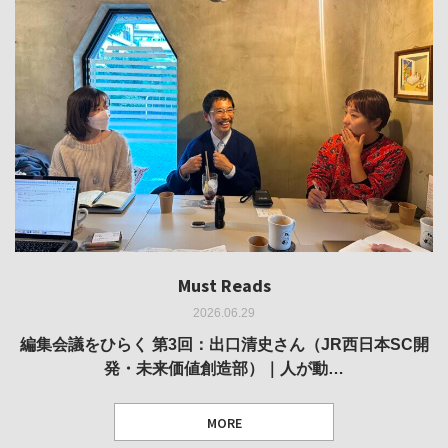
Must Reads
Must Reads
Must Reads
Must Reads
Must Reads
2026.06.29
2026.05.14
2026.02.25
2025.10.01
2026.03.11
REVIEW｜果たして美術家・梅津庸一は、「大阪のゆかり
REVIEW｜生の存在証明としての線——「ライフライン」
編集会議をひらく 第3回：出口清史さん（JR西日本SC開
REVIEW｜菊池聡太朗 個展「余りの風景」
REPORT｜博覧会の残像
発・未来価値創造部）｜人が動…
作家」となることができたのか…
展
MORE