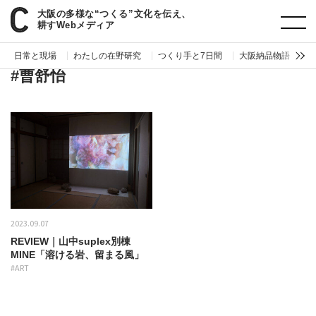
大阪の多様な“つくる”文化を伝え、
paperC
タグ
曹舒怡
耕すWebメディア
日常と現場
わたしの在野研究
つくり手と7日間
大阪納品物語
編
#曹舒怡
2023.09.07
REVIEW｜山中suplex別棟
MINE「溶ける岩、留まる風」
#ART