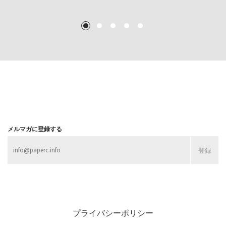
TEXT: 大島賛都 [アーツサポート関西 チーフプロデューサー／学芸員]
TEXT: ダニエル・アビー [美術史・写真研究者]
TEXT: 大島賛都 [アーツサポート関西 チーフプロデューサー／学芸員]
TEXT: 大島賛都 [アーツサポート関西 チーフプロデューサー／学芸員]
1
2
3
4
5
MORE
MORE
MORE
MORE
メルマガに登録する
プライバシーポリシー