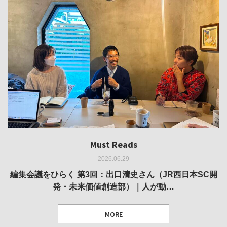
Must Reads
Must Reads
Must Reads
Must Reads
Must Reads
2026.06.29
2026.05.14
2026.02.25
2025.10.01
2026.03.11
REVIEW｜果たして美術家・梅津庸一は、「大阪のゆかり
REVIEW｜生の存在証明としての線——「ライフライン」
編集会議をひらく 第3回：出口清史さん（JR西日本SC開
REVIEW｜菊池聡太朗 個展「余りの風景」
REPORT｜博覧会の残像
発・未来価値創造部）｜人が動…
作家」となることができたのか…
展
MORE