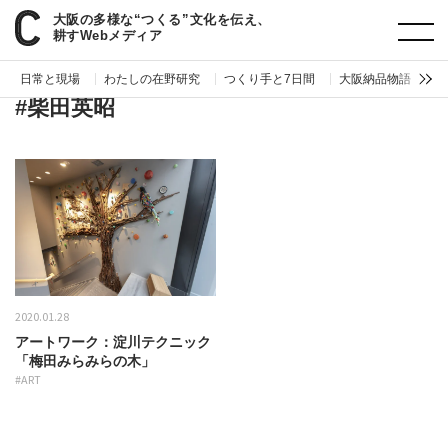
大阪の多様な“つくる”文化を伝え、
paperC
タグ
柴田英昭
耕すWebメディア
日常と現場
わたしの在野研究
つくり手と7日間
大阪納品物語
編
#柴田英昭
2020.01.28
アートワーク：淀川テクニック
「梅田みらみらの木」
#ART