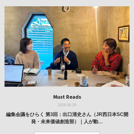
Must Reads
Must Reads
Must Reads
Must Reads
Must Reads
2026.06.29
2026.05.14
2026.02.25
2025.10.01
2026.03.11
REVIEW｜果たして美術家・梅津庸一は、「大阪のゆかり
REVIEW｜生の存在証明としての線——「ライフライン」
編集会議をひらく 第3回：出口清史さん（JR西日本SC開
REVIEW｜菊池聡太朗 個展「余りの風景」
REPORT｜博覧会の残像
発・未来価値創造部）｜人が動…
作家」となることができたのか…
展