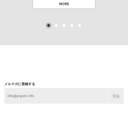
MORE
TEXT: 大島賛都 [アーツサポート関西 チーフプロデューサー／学芸員]
TEXT: ダニエル・アビー [美術史・写真研究者]
TEXT: 大島賛都 [アーツサポート関西 チーフプロデューサー／学芸員]
TEXT: 大島賛都 [アーツサポート関西 チーフプロデューサー／学芸員]
1
2
3
4
5
MORE
MORE
MORE
MORE
メルマガに登録する