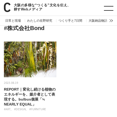
大阪の多様な“つくる”文化を伝え、
paperC
タグ
株式会社Bond
耕すWebメディア
日常と現場
わたしの在野研究
つくり手と7日間
大阪納品物語
編
#株式会社Bond
2023.08.19
REPORT｜変化し続ける植物の
エネルギーを、媒介者として表
現する。bulbus個展「≒
NEARLY EQUAL」
#ART
#DESIGN
#FURNITURE