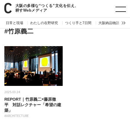
大阪の多様な“つくる”文化を伝え、
paperC
タグ
竹原義二
耕すWebメディア
日常と現場
わたしの在野研究
つくり手と7日間
大阪納品物語
編
#竹原義二
2025.03.24
REPORT｜竹原義二×藤原徹
平 対話レクチャー「希望の建
築」
#ARCHITECTURE