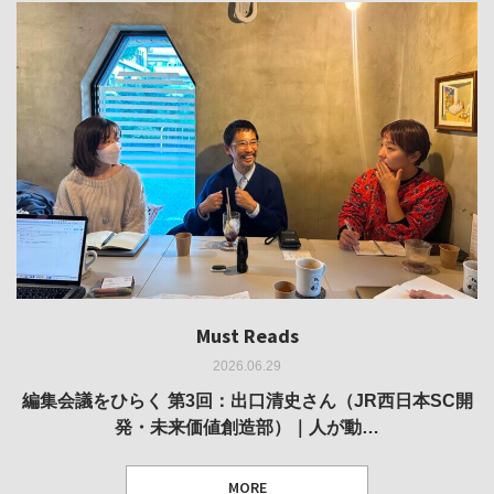
Must Reads
Must Reads
Must Reads
Must Reads
Must Reads
2026.06.29
2026.05.14
2026.02.25
2025.10.01
2026.03.11
REVIEW｜果たして美術家・梅津庸一は、「大阪のゆかり
REVIEW｜生の存在証明としての線——「ライフライン」
編集会議をひらく 第3回：出口清史さん（JR西日本SC開
REVIEW｜菊池聡太朗 個展「余りの風景」
REPORT｜博覧会の残像
発・未来価値創造部）｜人が動…
作家」となることができたのか…
展
MORE