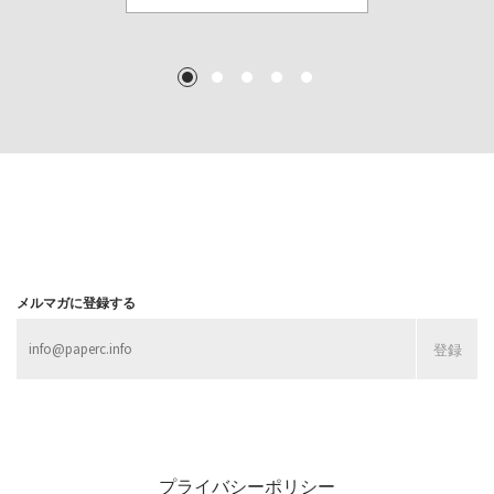
TEXT: 大島賛都 [アーツサポート関西 チーフプロデューサー／学芸員]
TEXT: ダニエル・アビー [美術史・写真研究者]
TEXT: 大島賛都 [アーツサポート関西 チーフプロデューサー／学芸員]
TEXT: 大島賛都 [アーツサポート関西 チーフプロデューサー／学芸員]
1
2
3
4
5
MORE
MORE
MORE
MORE
メルマガに登録する
プライバシーポリシー