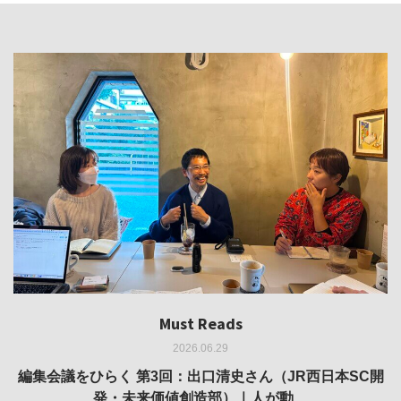
Must Reads
Must Reads
Must Reads
Must Reads
Must Reads
2026.06.29
2026.05.14
2026.02.25
2025.10.01
2026.03.11
REVIEW｜果たして美術家・梅津庸一は、「大阪のゆかり
REVIEW｜生の存在証明としての線——「ライフライン」
編集会議をひらく 第3回：出口清史さん（JR西日本SC開
REVIEW｜菊池聡太朗 個展「余りの風景」
REPORT｜博覧会の残像
発・未来価値創造部）｜人が動…
作家」となることができたのか…
展