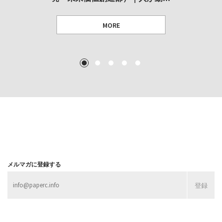
MORE
TEXT: 大島賛都 [アーツサポート関西 チーフプロデューサー／学芸員]
TEXT: ダニエル・アビー [美術史・写真研究者]
TEXT: 大島賛都 [アーツサポート関西 チーフプロデューサー／学芸員]
TEXT: 大島賛都 [アーツサポート関西 チーフプロデューサー／学芸員]
1
2
3
4
5
MORE
MORE
MORE
MORE
メルマガに登録する