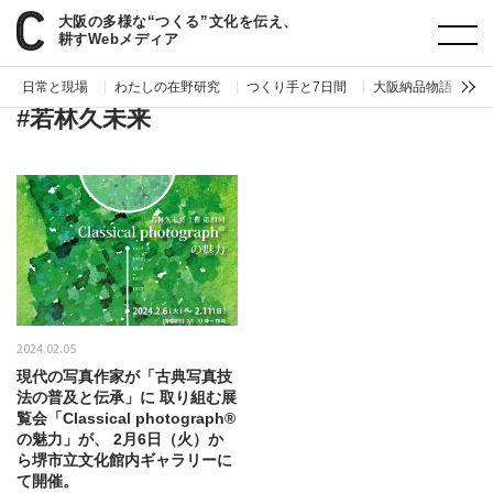
大阪の多様な“つくる”文化を伝え、
paperC
タグ
若林久未来
耕すWebメディア
日常と現場
わたしの在野研究
つくり手と7日間
大阪納品物語
編
#若林久未来
2024.02.05
現代の写真作家が「古典写真技
法の普及と伝承」に 取り組む展
覧会「Classical photograph®
の魅力」が、 2月6日（火）か
ら堺市立文化館内ギャラリーに
て開催。