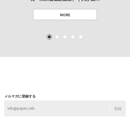
MORE
TEXT: 大島賛都 [アーツサポート関西 チーフプロデューサー／学芸員]
TEXT: ダニエル・アビー [美術史・写真研究者]
TEXT: 大島賛都 [アーツサポート関西 チーフプロデューサー／学芸員]
TEXT: 大島賛都 [アーツサポート関西 チーフプロデューサー／学芸員]
1
2
3
4
5
MORE
MORE
MORE
MORE
メルマガに登録する