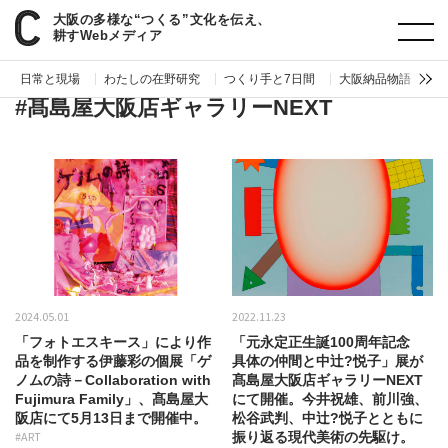
大阪の多様な“つくる”文化を伝え、
paperC
タグ
髙島屋大阪店ギャラリーNEXT
耕すWebメディア
日常と現場
わたしの在野研究
つくり手と7日間
大阪納品物語
編
#髙島屋大阪店ギャラリーNEXT
2024.05.01
2022.11.23
「フォトエスキース」により作
「元永定正生誕100周年記念
品を制作する伊藤彩の個展「ゲ
具体の仲間と中辻?悦子」展が
ノムの詩－Collaboration with
髙島屋大阪店ギャラリーNEXT
Fujimura Family」、髙島屋大
にて開催。今井祝雄、前川強、
阪店にて5月13日まで開催中。
松谷武判、中辻?悦子とともに
#ART
振り返る現代美術の先駆け。