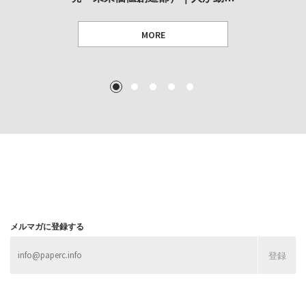
MORE
TEXT: 大島賛都 [アーツサポート関西 チーフプロデューサー／学芸員]
TEXT: ダニエル・アビー [美術史・写真研究者]
TEXT: 大島賛都 [アーツサポート関西 チーフプロデューサー／学芸員]
TEXT: 大島賛都 [アーツサポート関西 チーフプロデューサー／学芸員]
1
2
3
4
5
MORE
MORE
MORE
MORE
メルマガに登録する