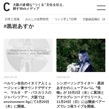
大阪の多様な“つくる”文化を伝え、
paperC
タグ
黒岩あすか
耕すWebメディア
日常と現場
わたしの在野研究
つくり手と7日間
大阪納品物語
編
#黒岩あすか
2025.03.10
2024.09.23
ベルリン在住のイタリア人ミュ
シンガーソングライター・黒岩
ージシャン兼サウンドデザイナ
あすかのニューアルバム『怪
ー、マルタ・デ・パスカリスの
物』が 10月2日（水）に配信と
ジャパンツアー、大阪では
アナログレコードでリリース。
environment 0gにて3月20日
11月24日（日）には難波ベアー
（木）に開催。
ズでレコ発ライブを開催。