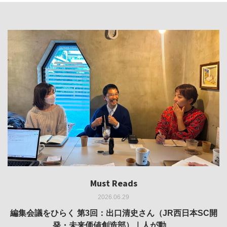
Must Reads
Must Reads
Must Reads
Must Reads
Must Reads
2026.06.29
2026.05.14
2026.02.25
2025.10.01
2026.03.11
REVIEW｜果たして美術家・梅津庸一は、「大阪のゆかり
REVIEW｜生の存在証明としての線——「ライフライン」
編集会議をひらく 第3回：出口清史さん（JR西日本SC開
REVIEW｜菊池聡太朗 個展「余りの風景」
REPORT｜博覧会の残像
発・未来価値創造部）｜人が動…
作家」となることができたのか…
展