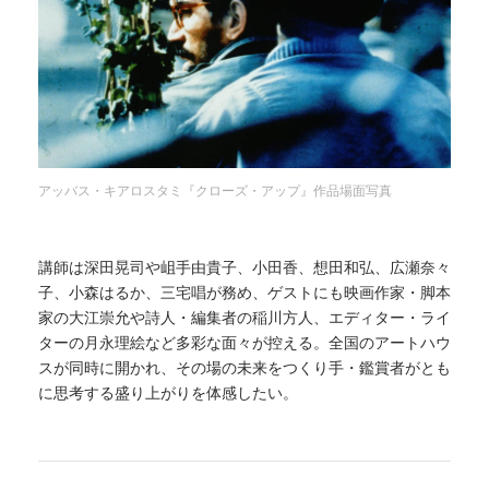
アッバス・キアロスタミ『クローズ・アップ』作品場面写真
講師は深田晃司や岨手由貴子、小田香、想田和弘、広瀬奈々
子、小森はるか、三宅唱が務め、ゲストにも映画作家・脚本
家の大江崇允や詩人・編集者の稲川方人、エディター・ライ
ターの月永理絵など多彩な面々が控える。全国のアートハウ
スが同時に開かれ、その場の未来をつくり手・鑑賞者がとも
に思考する盛り上がりを体感したい。