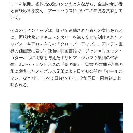
ャーを展開。各作品の魅力をひもときながら、全国の参加者
と質疑応答を交え、アートハウスについての知見を共有して
いく。
今回のラインナップは、詐欺で逮捕された青年の実話をもと
に、再現映像とドキュメンタリーを織り交ぜて制作されたア
ッバス・キアロスタミの『クローズ・アップ』、アンデス世
界の価値観に基づく独自の映画言語で、ジャン＝リュック・
ゴダールらに衝撃を与えたボリビア・ウカマウ集団の代表
作、ホルヘ・サンヒネスの『鳥の歌』、聖書の訪問販売員の
旅に密着したメイズルス兄弟による日本初公開作『セールス
マン』など7作。すべて日替わりで、全館同日・同時刻に上
映される。