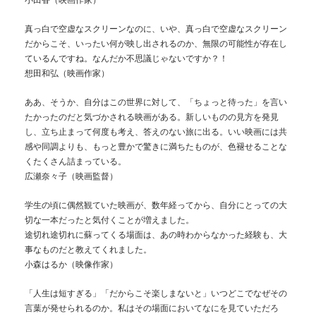
小田香（映画作家）
真っ白で空虚なスクリーンなのに、いや、真っ白で空虚なスクリーン
だからこそ、いったい何が映し出されるのか、無限の可能性が存在し
ているんですね。なんだか不思議じゃないですか？！
想田和弘（映画作家）
ああ、そうか、自分はこの世界に対して、「ちょっと待った」を言い
たかったのだと気づかされる映画がある。新しいものの見方を発見
し、立ち止まって何度も考え、答えのない旅に出る。いい映画には共
感や同調よりも、もっと豊かで驚きに満ちたものが、色褪せることな
くたくさん詰まっている。
広瀬奈々子（映画監督）
学生の頃に偶然観ていた映画が、数年経ってから、自分にとっての大
切な一本だったと気付くことが増えました。
途切れ途切れに蘇ってくる場面は、あの時わからなかった経験も、大
事なものだと教えてくれました。
小森はるか（映像作家）
「人生は短すぎる」「だからこそ楽しまないと」いつどこでなぜその
言葉が発せられるのか。私はその場面においてなにを見ていただろ