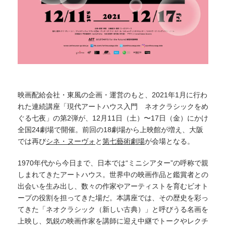
映画配給会社・東風の企画・運営のもと、2021年1月に行わ
れた連続講座「現代アートハウス入門 ネオクラシックをめ
ぐる七夜」の第2弾が、12月11日（土）〜17日（金）にかけ
全国24劇場で開催。前回の18劇場から上映館が増え、大阪
では再び
シネ・ヌーヴォ
と
第七藝術劇場
が会場となる。
1970年代から今日まで、日本では“ミニシアター”の呼称で親
しまれてきたアートハウス。世界中の映画作品と鑑賞者との
出会いを生み出し、数々の作家やアーティストを育むビオト
ープの役割を担ってきた場だ。本講座では、その歴史を彩っ
てきた「ネオクラシック（新しい古典）」と呼びうる名画を
上映し、気鋭の映画作家を講師に迎え中継でトークやレクチ