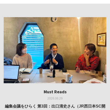
Must Reads
Must Reads
Must Reads
Must Reads
Must Reads
2026.06.29
2026.05.14
2026.02.25
2025.10.01
2026.03.11
REVIEW｜果たして美術家・梅津庸一は、「大阪のゆかり
REVIEW｜生の存在証明としての線——「ライフライン」
編集会議をひらく 第3回：出口清史さん（JR西日本SC開
REVIEW｜菊池聡太朗 個展「余りの風景」
REPORT｜博覧会の残像