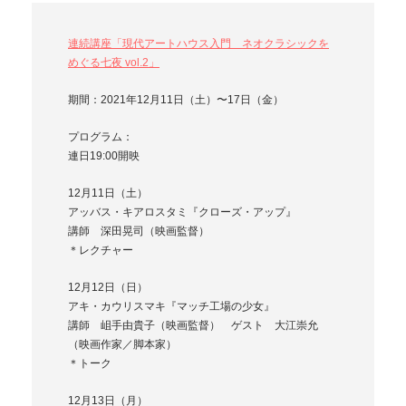
連続講座「現代アートハウス入門 ネオクラシックを
めぐる七夜 vol.2」
期間：2021年12月11日（土）〜17日（金）
プログラム：
連日19:00開映
12月11日（土）
アッバス・キアロスタミ『クローズ・アップ』
講師 深田晃司（映画監督）
＊レクチャー
12月12日（日）
アキ・カウリスマキ『マッチ工場の少女』
講師 岨手由貴子（映画監督） ゲスト 大江崇允
（映画作家／脚本家）
＊トーク
12月13日（月）