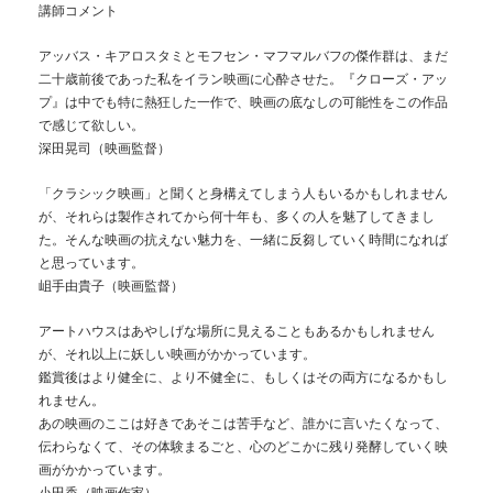
講師コメント
アッバス・キアロスタミとモフセン・マフマルバフの傑作群は、まだ
二十歳前後であった私をイラン映画に心酔させた。『クローズ・アッ
プ』は中でも特に熱狂した一作で、映画の底なしの可能性をこの作品
で感じて欲しい。
深田晃司（映画監督）
「クラシック映画」と聞くと身構えてしまう人もいるかもしれません
が、それらは製作されてから何十年も、多くの人を魅了してきまし
た。そんな映画の抗えない魅力を、一緒に反芻していく時間になれば
と思っています。
岨手由貴子（映画監督）
アートハウスはあやしげな場所に見えることもあるかもしれません
が、それ以上に妖しい映画がかかっています。
鑑賞後はより健全に、より不健全に、もしくはその両方になるかもし
れません。
あの映画のここは好きであそこは苦手など、誰かに言いたくなって、
伝わらなくて、その体験まるごと、心のどこかに残り発酵していく映
画がかかっています。