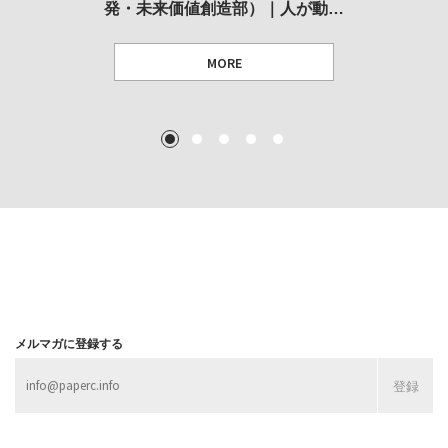
発・未来価値創造部）｜人が動…
作家」となることができたのか…
展
MORE
TEXT: 大島賛都 [アーツサポート関西 チーフプロデューサー／学芸員]
TEXT: ダニエル・アビー [美術史・写真研究者]
TEXT: 大島賛都 [アーツサポート関西 チーフプロデューサー／学芸員]
TEXT: 大島賛都 [アーツサポート関西 チーフプロデューサー／学芸員]
1
2
3
4
5
MORE
MORE
MORE
MORE
メルマガに登録する