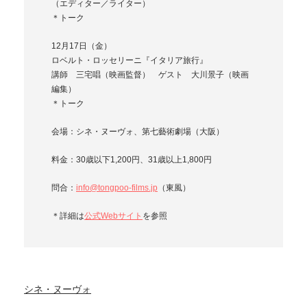
（エディター／ライター）
＊トーク
12月17日（金）
ロベルト・ロッセリーニ『イタリア旅行』
講師 三宅唱（映画監督） ゲスト 大川景子（映画
編集）
＊トーク
会場：シネ・ヌーヴォ、第七藝術劇場（大阪）
料金：30歳以下1,200円、31歳以上1,800円
問合：
info@tongpoo-films.jp
（東風）
＊詳細は
公式Webサイト
を参照
シネ・ヌーヴォ