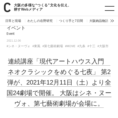
大阪の多様な“つくる”文化を伝え、
paperC
今週のイベント
連続講座「現代アートハウス入門 ネオクラシックをめぐる七夜」第2弾が、2021年12月11日（土）より全国24劇場で開催。大阪はシネ・ヌーヴォ、第七藝術劇場が会場に。
耕すWebメディア
日常と現場
わたしの在野研究
つくり手と7日間
大阪納品物語
編
イベント
Event
2021.12.06
#シネ・ヌーヴォ
#東風
#第七藝術劇場
#MOVIE
#九条
#十三
#大阪市
連続講座「現代アートハウス入門
ネオクラシックをめぐる七夜」
第2
弾が、2021年12月11日（土）より全
国24劇場で開催。
大阪はシネ・ヌー
ヴォ、第七藝術劇場が会場に。