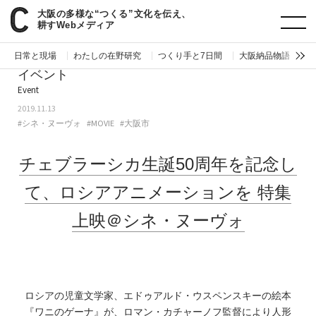
大阪の多様な“つくる”文化を伝え、
paperC
今週のイベント
チェブラーシカ生誕50周年を記念して、ロシアアニメーションを特集上映＠シネ・ヌーヴォ
耕すWebメディア
日常と現場
わたしの在野研究
つくり手と7日間
大阪納品物語
編
イベント
Event
2019.11.13
#シネ・ヌーヴォ
#MOVIE
#大阪市
チェブラーシカ生誕50周年を記念し
て、ロシアアニメーションを
特集
上映＠シネ・ヌーヴォ
ロシアの児童文学家、エドゥアルド・ウスペンスキーの絵本
『ワニのゲーナ』が、ロマン・カチャーノフ監督により人形