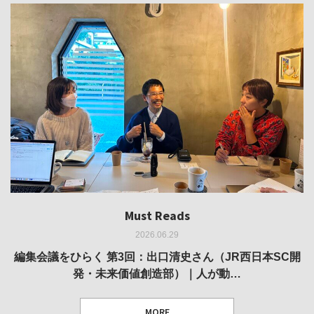
Must Reads
Must Reads
Must Reads
Must Reads
Must Reads
2026.06.29
2026.05.14
2026.02.25
2025.10.01
2026.03.11
REVIEW｜果たして美術家・梅津庸一は、「大阪のゆかり
REVIEW｜生の存在証明としての線——「ライフライン」
編集会議をひらく 第3回：出口清史さん（JR西日本SC開
REVIEW｜菊池聡太朗 個展「余りの風景」
REPORT｜博覧会の残像
発・未来価値創造部）｜人が動…
作家」となることができたのか…
展
MORE