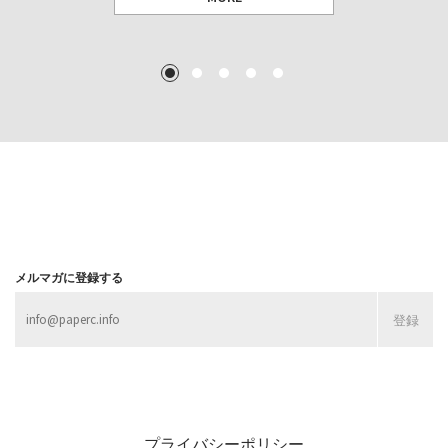
TEXT: 大島賛都 [アーツサポート関西 チーフプロデューサー／学芸員]
TEXT: ダニエル・アビー [美術史・写真研究者]
TEXT: 大島賛都 [アーツサポート関西 チーフプロデューサー／学芸員]
TEXT: 大島賛都 [アーツサポート関西 チーフプロデューサー／学芸員]
1
2
3
4
5
MORE
MORE
MORE
MORE
メルマガに登録する
プライバシーポリシー