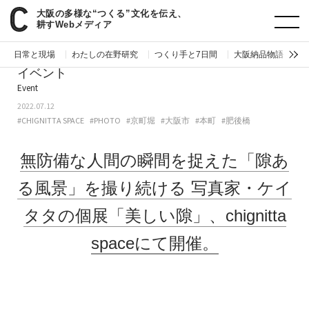
大阪の多様な“つくる”文化を伝え、
paperC
今週のイベント
無防備な人間の瞬間を捉えた「隙ある風景」を撮り続ける写真家・ケイタタの個展「美しい隙」、chignitta spaceにて開催。
耕すWebメディア
日常と現場
わたしの在野研究
つくり手と7日間
大阪納品物語
編
イベント
Event
2022.07.12
#CHIGNITTA SPACE
#PHOTO
#京町堀
#大阪市
#本町
#肥後橋
無防備な人間の瞬間を捉えた「隙あ
る風景」を撮り続ける
写真家・ケイ
タタの個展「美しい隙」、chignitta
spaceにて開催。