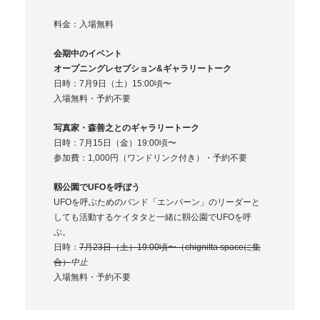
料金：入場無料
会期中のイベント
オープニングレセプション&ギャラリートーク
日時：7月9日（土）15:00頃〜
入場無料・予約不要
写真家・森善之とのギャラリートーク
日時：7月15日（金）19:00頃〜
参加費：1,000円（ワンドリンク付き）・予約不要
靱公園でUFOを呼ぼう
UFOを呼ぶためのバンド「エンバーン」のリーダーと
しても活動するケイタタと一緒に靱公園でUFOを呼
ぶ。
日時：
7月23日（土）19:00頃〜（chignitta spaceに集
合）
中止
入場無料・予約不要