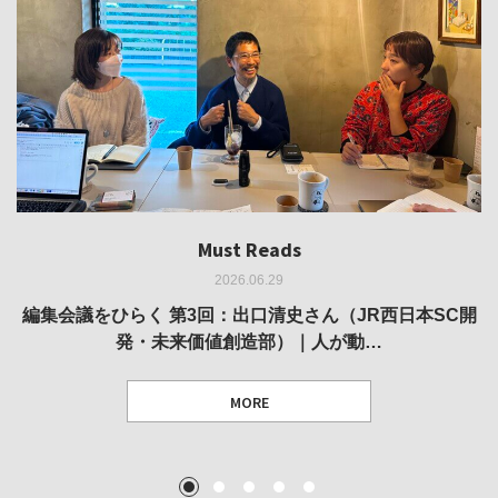
Must Reads
Must Reads
Must Reads
Must Reads
Must Reads
2026.06.29
2026.05.14
2026.02.25
2025.10.01
2026.03.11
REVIEW｜果たして美術家・梅津庸一は、「大阪のゆかり
REVIEW｜生の存在証明としての線——「ライフライン」
編集会議をひらく 第3回：出口清史さん（JR西日本SC開
REVIEW｜菊池聡太朗 個展「余りの風景」
REPORT｜博覧会の残像
発・未来価値創造部）｜人が動…
作家」となることができたのか…
展
MORE
TEXT: 大島賛都 [アーツサポート関西 チーフプロデューサー／学芸員]
TEXT: ダニエル・アビー [美術史・写真研究者]
TEXT: 大島賛都 [アーツサポート関西 チーフプロデューサー／学芸員]
TEXT: 大島賛都 [アーツサポート関西 チーフプロデューサー／学芸員]
1
2
3
4
5
MORE
MORE