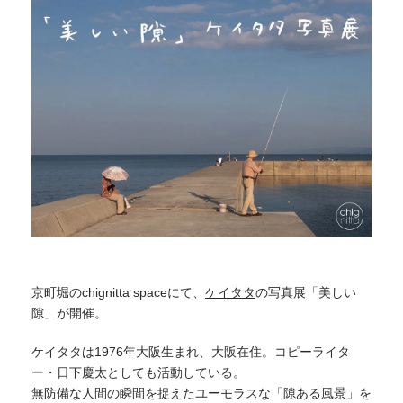
京町堀のchignitta spaceにて、
ケイタタ
の写真展「美しい
隙」が開催。
ケイタタは1976年大阪生まれ、大阪在住。コピーライタ
ー・日下慶太としても活動している。
無防備な人間の瞬間を捉えたユーモラスな「
隙ある風景
」を