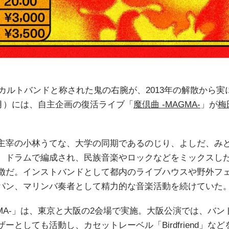
時カルトバンドと称された鬼の右腕が、2013年の解散から実
日（月）には、自主企画の復活ライブ「
魔倶曲 -MAGMA-
」が
梅田
主宰の小林うてな、大学の同期であるのじり、よしだ、みど
、ドラムで編成され、民族音楽やロックなどをミックスし
徴だ。インストバンドとして都内のライブハウスや野外フ
パン、マリンバ奏者として精力的な音楽活動を続けていた
MA-」は、東京と大阪の2会場で実施。大阪公演では、バンド・go
ーとしても活動し、カセットレーベル「Birdfriend」など