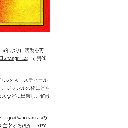
に9年ぶりに活動を再
Shangri-La
にて開催
りの4人。スティール
た、ジャンルの枠にとら
ェスなどに出演し、解散
。
atやbonanzasの
を主宰するほか、YPY