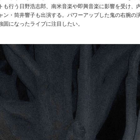
トも行う日野浩志郎、南米音楽や即興音楽に影響を受け、
ャン・筒井響子も出演する。パワーアップした鬼の右腕の
強固になったライブに注目したい。