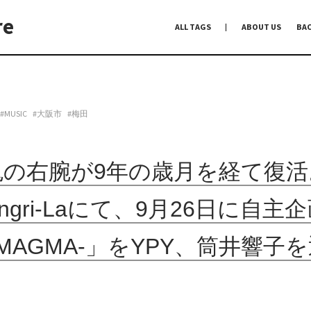
re
ALL TAGS
ABOUT US
BA
編集前記
Co-Dialogue
手前味噌
#MUSIC
#大阪市
#梅田
鬼の右腕が9年の歳月を経て復活
ngri-Laにて、9月26日に自
-MAGMA-」をYPY、筒井響子