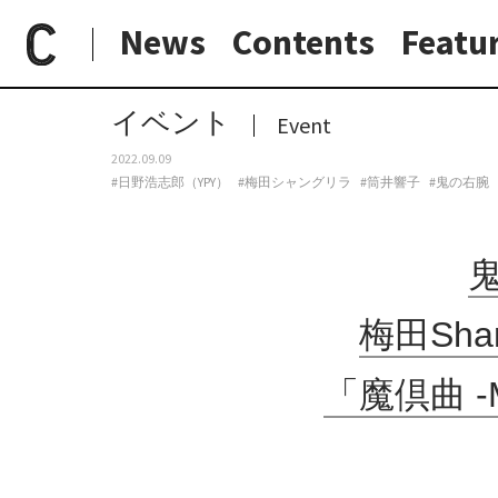
News
Contents
Featu
paperC
今週のイベント
鬼の右腕が9年の歳月を経て復活。梅田Shangri-Laにて、9月26日に自主企画ライブ「魔倶曲 -MAGMA-」をYPY、筒井響子を迎え開催。
日常と現場
わたしの在野研究
つくり手と7日間
大阪納品物語
イベント
Event
2022.09.09
#日野浩志郎（YPY）
#梅田シャングリラ
#筒井響子
#鬼の右腕
梅田Sha
「魔倶曲 