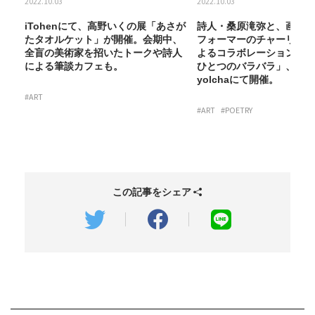
2022.10.03
2022.10.03
パ
iTohenにて、高野いくの展「あさが
詩人・桑原滝弥と、画家で
に
たタオルケット」が開催。会期中、
フォーマーのチャーリーホ
た
全盲の美術家を招いたトークや詩人
よるコラボレーション展示
による筆談カフェも。
ひとつのバラバラ」、galle
yolchaにて開催。
#ART
#ART
#POETRY
この記事をシェア