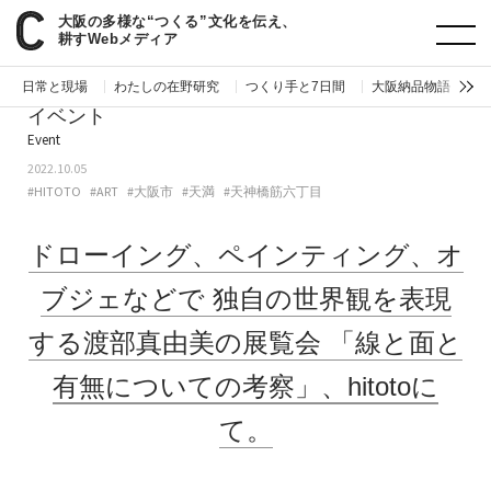
大阪の多様な“つくる”文化を伝え、
paperC
今週のイベント
ドローイング、ペインティング、オブジェなどで独自の世界観を表現する渡部真由美の展覧会「線と面と有無についての考察」、hitotoにて。
耕すWebメディア
日常と現場
わたしの在野研究
つくり手と7日間
大阪納品物語
編
イベント
Event
2022.10.05
#HITOTO
#ART
#大阪市
#天満
#天神橋筋六丁目
ドローイング、ペインティング、オ
ブジェなどで
独自の世界観を表現
する渡部真由美の展覧会
「線と面と
有無についての考察」、hitotoに
て。