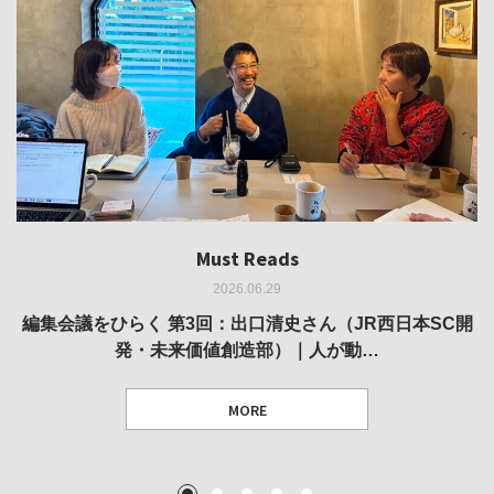
Must Reads
Must Reads
Must Reads
Must Reads
Must Reads
2026.06.29
2026.05.14
2026.02.25
2025.10.01
2026.03.11
REVIEW｜果たして美術家・梅津庸一は、「大阪のゆかり
REVIEW｜生の存在証明としての線——「ライフライン」
編集会議をひらく 第3回：出口清史さん（JR西日本SC開
REVIEW｜菊池聡太朗 個展「余りの風景」
REPORT｜博覧会の残像
発・未来価値創造部）｜人が動…
作家」となることができたのか…
展
MORE
TEXT: 大島賛都 [アーツサポート関西 チーフプロデューサー／学芸員]
TEXT: ダニエル・アビー [美術史・写真研究者]
TEXT: 大島賛都 [アーツサポート関西 チーフプロデューサー／学芸員]
TEXT: 大島賛都 [アーツサポート関西 チーフプロデューサー／学芸員]