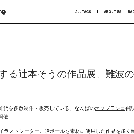
re
ALL TAGS
ABOUT US
BA
編集前記
Co-Dialogue
手前味噌
する辻本そうの作品展、難波
雑貨を多数制作・販売している、なんばの
オソブランコ
併
開催。
れのイラストレーター。段ボールを素材に使用した作品を多く