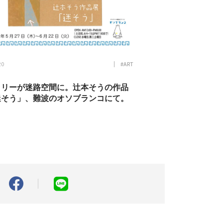
20
#ART
ラリーが迷路空間に。辻本そうの作品
迷そう」、難波のオソブランコにて。