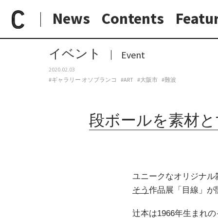
News
Contents
Featu
paperC
今週のイベント
段ボールを素材とする辻本そうの作品展、難波のオソブランコにて
日常と現場
わたしの在野研究
つくり手と7日間
大阪納品物語
イベント
Event
2020.02.03
#ギャラリー オソブランコ
#ART
#大阪市
#難波
段ボールを素材と
ユニークなオリジナル
そう
作品展「目線」が
辻本は1966年生ま