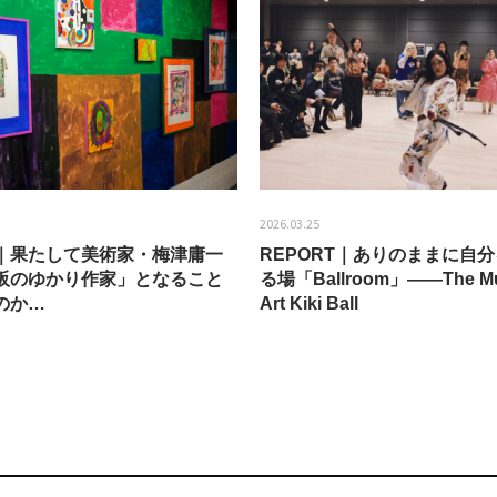
2026.03.25
EW｜果たして美術家・梅津庸一
REPORT｜ありのままに自
阪のゆかり作家」となること
る場「Ballroom」——The Mu
のか…
Art Kiki Ball