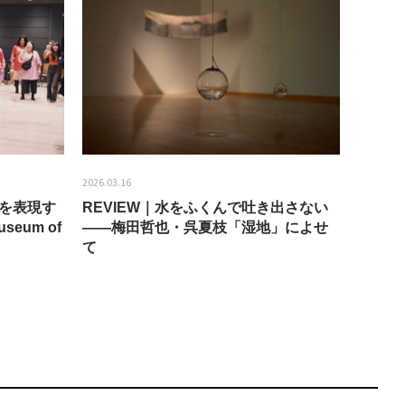
2026.03.16
2026.01.2
分を表現す
REVIEW｜水をふくんで吐き出さない
うちき
seum of
——梅田哲也・呉夏枝「湿地」によせ
回：bla
て