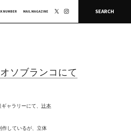
SEARCH
CK NUMBER
MAIL MAGAZINE
のオソブランコにて
設ギャラリーにて、
辻本
制作しているが、立体