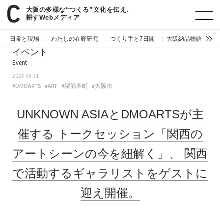
大阪の多様な“つくる”文化を伝え、
paperC
今週のイベント
UNKNOWN ASIAとDMOARTSが主催するトークセッション「関西のアートシーンの今を紐解く」、関西で活動するギャラリストをゲストに迎え開催。
耕すWebメディア
日常と現場
わたしの在野研究
つくり手と7日間
大阪納品物語
編
イベント
Event
2023.05.31
#DMOARTS
#ART
#堺筋本町
#大阪市
UNKNOWN ASIAとDMOARTSが主
催する
トークセッション「関西の
アートシーンの今を紐解く」、
関西
で活動するギャラリストをゲストに
迎え開催。