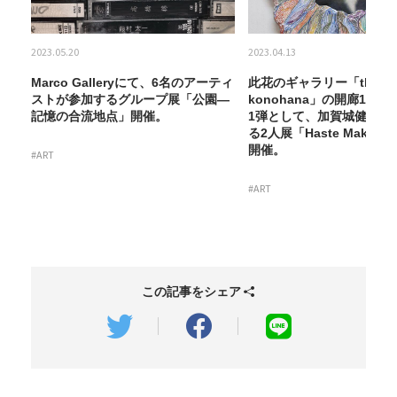
2023.05.20
2023.04.13
Marco Galleryにて、6名のアーティ
此花のギャラリー「the thr
展第
ストが参加するグループ展「公園―
konohana」の開廊10
よ
記憶の合流地点」開催。
1弾として、加賀城健と加
」を
る2人展「Haste Makes W
開催。
#ART
#ART
この記事をシェア