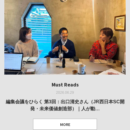
Must Reads
Must Reads
Must Reads
Must Reads
Must Reads
2026.06.29
2026.05.14
2026.02.25
2025.10.01
2026.03.11
REVIEW｜果たして美術家・梅津庸一は、「大阪のゆかり
REVIEW｜生の存在証明としての線——「ライフライン」
編集会議をひらく 第3回：出口清史さん（JR西日本SC開
REVIEW｜菊池聡太朗 個展「余りの風景」
REPORT｜博覧会の残像
発・未来価値創造部）｜人が動…
作家」となることができたのか…
展
MORE