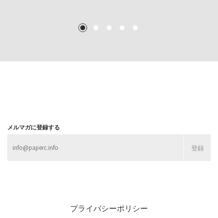
TEXT: 大島賛都 [アーツサポート関西 チーフプロデューサー／学芸員]
TEXT: ダニエル・アビー [美術史・写真研究者]
TEXT: 大島賛都 [アーツサポート関西 チーフプロデューサー／学芸員]
TEXT: 大島賛都 [アーツサポート関西 チーフプロデューサー／学芸員]
1
2
3
4
5
MORE
MORE
MORE
MORE
メルマガに登録する
プライバシーポリシー