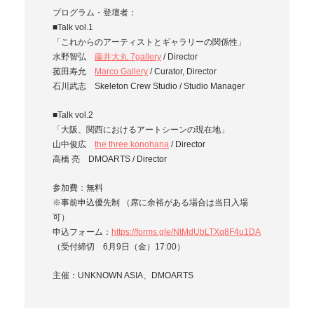
プログラム・登壇者：
■Talk vol.1
「これからのアーティストとギャラリーの関係性」
水野智弘
藤井大丸 7gallery
/ Director
菰田寿允
Marco Gallery
/ Curator, Director
石川武志 Skeleton Crew Studio / Studio Manager
■Talk vol.2
「大阪、関西におけるアートシーンの現在地」
山中俊広
the three konohana
/ Director
高橋 亮 DMOARTS / Director
参加費：無料
※事前申込優先制 （席に余裕がある場合は当日入場
可）
申込フォーム：
https://forms.gle/NtMdUbLTXq8F4u1DA
（受付締切 6月9日（金）17:00）
主催：UNKNOWN ASIA、DMOARTS