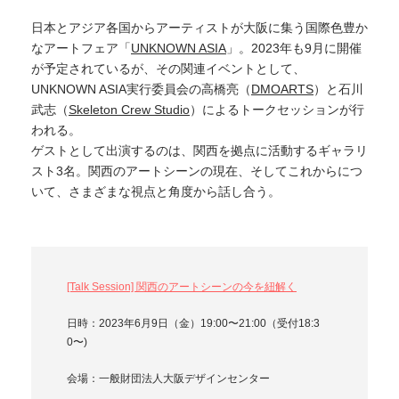
日本とアジア各国からアーティストが大阪に集う国際色豊か
なアートフェア「
UNKNOWN ASIA
」。2023年も9月に開催
が予定されているが、その関連イベントとして、
UNKNOWN ASIA実行委員会の高橋亮（
DMOARTS
）と石川
武志（
Skeleton Crew Studio
）によるトークセッションが行
われる。
ゲストとして出演するのは、関西を拠点に活動するギャラリ
スト3名。関西のアートシーンの現在、そしてこれからにつ
いて、さまざまな視点と角度から話し合う。
[Talk Session] 関西のアートシーンの今を紐解く
日時：2023年6月9日（金）19:00〜21:00（受付18:3
0〜)
会場：一般財団法人大阪デザインセンター