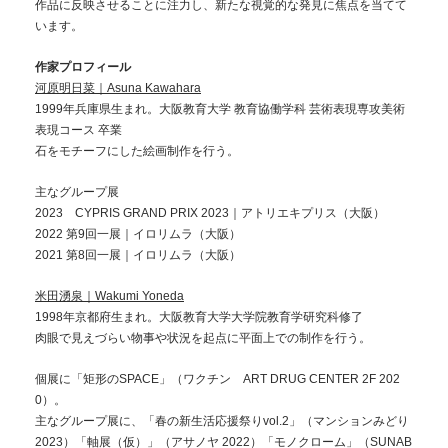
作品に反映させることに注力し、新たな視覚的な発見に焦点を当てて
います。
作家プロフィール
河原明日菜｜Asuna Kawahara
1999年兵庫県生まれ。大阪教育大学 教育協働学科 芸術表現専攻美術
表現コース 卒業
石をモチーフにした絵画制作を行う。
主なグループ展
2023 CYPRIS GRAND PRIX 2023｜アトリエキプリス（大阪）
2022 第9回一展｜イロリムラ（大阪）
2021 第8回一展｜イロリムラ（大阪）
米田湧泉｜Wakumi Yoneda
1998年京都府生まれ。大阪教育大学大学院教育学研究科修了
肉眼で見えづらい物事や状況を起点に平面上での制作を行う。
個展に「矩形のSPACE」（ワクチン ART DRUG CENTER 2F 202
0）。
主なグループ展に、「春の新生活応援祭りvol.2」（マンションみどり
2023）「軸展（仮）」（アサノヤ 2022）「モノクローム」（SUNAB