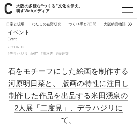
大阪の多様な“つくる”文化を伝え、
paperC
今週のイベント
石をモチーフにした絵画を制作する河原明日菜と、版画の特性に注目し制作した作品を出品する米田湧泉の2人展「二度見」、デラハジリにて。
耕すWebメディア
日常と現場
わたしの在野研究
つくり手と7日間
大阪納品物語
編
イベント
Event
2023.07.18
#デラハジリ
#ART
#南河内
#藤井寺
石をモチーフにした絵画を制作する
河原明日菜と、
版画の特性に注目し
制作した作品を出品する米田湧泉の
2人展「二度見」、デラハジリに
て。