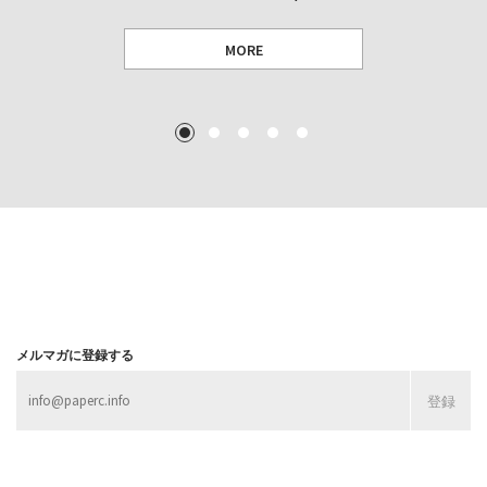
MORE
TEXT: 大島賛都 [アーツサポート関西 チーフプロデューサー／学芸員]
TEXT: ダニエル・アビー [美術史・写真研究者]
TEXT: 大島賛都 [アーツサポート関西 チーフプロデューサー／学芸員]
TEXT: 大島賛都 [アーツサポート関西 チーフプロデューサー／学芸員]
1
2
3
4
5
MORE
MORE
MORE
MORE
メルマガに登録する