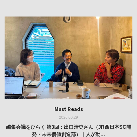
Must Reads
Must Reads
Must Reads
Must Reads
Must Reads
2026.06.29
2026.05.14
2026.02.25
2025.10.01
2026.03.11
REVIEW｜果たして美術家・梅津庸一は、「大阪のゆかり
REVIEW｜生の存在証明としての線——「ライフライン」
編集会議をひらく 第3回：出口清史さん（JR西日本SC開
REVIEW｜菊池聡太朗 個展「余りの風景」
REPORT｜博覧会の残像
発・未来価値創造部）｜人が動…
作家」となることができたのか…
展