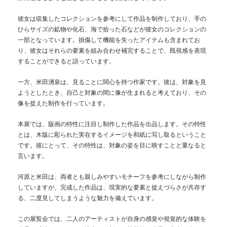
彼女は収集したコレクションを参考にして作品を制作しており、手の
ひらサイズの鉱物や化石、海で拾った石などが彼女のコレクションの
一部となっています。損傷して機能を失ったアイテムも含まれてお
り、彼女はそれらの要素を組み合わせ補完することで、既視感を表現
することができると語っています。
一方、米田湧泉は、見ることに関心を持つ作家です。彼は、対象を見
ようとしたとき、自己と対象の間に像が生まれると考えており、その
像を捉えた制作を行っています。
本展では、版画の特性に注目し制作した作品を出品します。その特性
とは、木版に彫られた実在するイメージを和紙に写し取るということ
です。彼にとって、その特性は、対象の姿を目に映すことと重なると
言います。
河原と米田は、両者とも親しみやすいモチーフを参考にしながら制作
していますが、完成した作品は、現実的な要素と捉えづらさが共存す
る、二度見してしまうような魅力を備えています。
この展覧会では、二人のアーティストが自身の感覚や視覚的な体験を