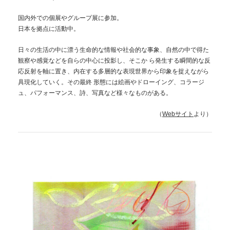
国内外での個展やグループ展に参加。
日本を拠点に活動中。
日々の生活の中に漂う生命的な情報や社会的な事象、自然の中で得た
観察や感覚などを自らの中心に投影し、そこか ら発生する瞬間的な反
応反射を軸に置き、内在する多層的な表現世界から印象を捉えながら
具現化していく。その最終 形態には絵画やドローイング、コラージ
ュ、パフォーマンス、詩、写真など様々なものがある。
（
Webサイト
より）