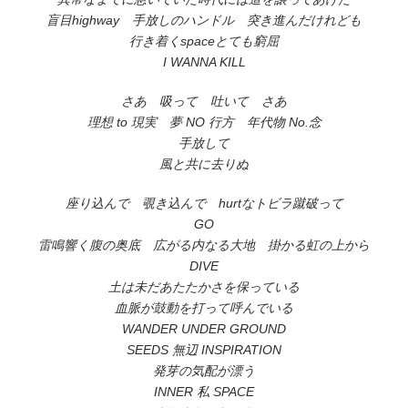
盲目highway 手放しのハンドル 突き進んだけれども
行き着くspaceとても窮屈
I WANNA KILL
さあ 吸って 吐いて さあ
理想 to 現実 夢 NO 行方 年代物 No.念
手放して
風と共に去りぬ
座り込んで 覗き込んで hurtなトビラ蹴破って
GO
雷鳴響く腹の奥底 広がる内なる大地 掛かる虹の上から
DIVE
土は未だあたたかさを保っている
血脈が鼓動を打って呼んでいる
WANDER UNDER GROUND
SEEDS 無辺 INSPIRATION
発芽の気配が漂う
INNER 私 SPACE