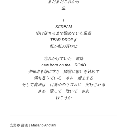
まだまだこれから
生
I
SCREAM
溶け落ちるまで眺めていた風景
TEAR DROPす
私が私の喜びに
忘れかけていた 道路
new born on the ROAD
夕闇迫る畑に立ち 鱗雲に願いを込めて
満ち足りている 今を 掴まえる
そして魔法は 目覚めのリズムに 実行される
さあ 吸って 吐いて さあ
行こうか
安野谷 昌穂｜Masaho Anotani