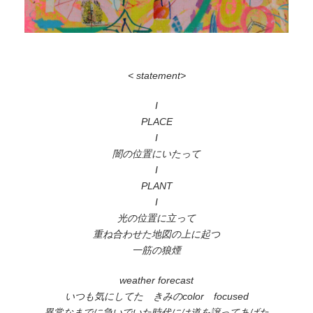
< statement>
I
PLACE
I
闇の位置にいたって
I
PLANT
I
光の位置に立って
重ね合わせた地図の上に起つ
一筋の狼煙
weather forecast
いつも気にしてた きみのcolor focused
異常なまでに急いでいた時代には道を譲ってあげた