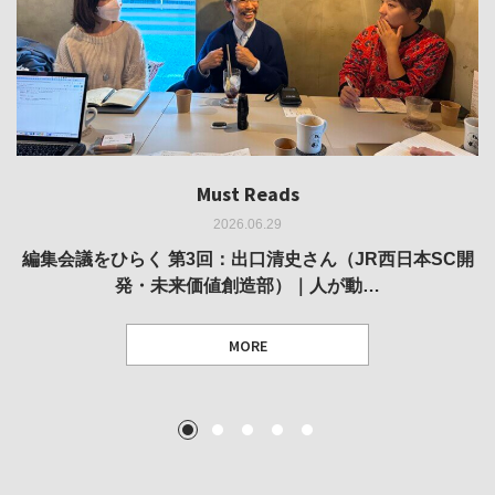
Must Reads
Must Reads
Must Reads
Must Reads
Must Reads
2026.06.29
2026.05.14
2026.02.25
2025.10.01
2026.03.11
REVIEW｜果たして美術家・梅津庸一は、「大阪のゆかり
REVIEW｜生の存在証明としての線——「ライフライン」
編集会議をひらく 第3回：出口清史さん（JR西日本SC開
REVIEW｜菊池聡太朗 個展「余りの風景」
REPORT｜博覧会の残像
発・未来価値創造部）｜人が動…
作家」となることができたのか…
展
MORE
TEXT: 大島賛都 [アーツサポート関西 チーフプロデューサー／学芸員]
TEXT: ダニエル・アビー [美術史・写真研究者]
TEXT: 大島賛都 [アーツサポート関西 チーフプロデューサー／学芸員]
TEXT: 大島賛都 [アーツサポート関西 チーフプロデューサー／学芸員]
1
2
3
4
5
MORE
MORE
MORE
MORE