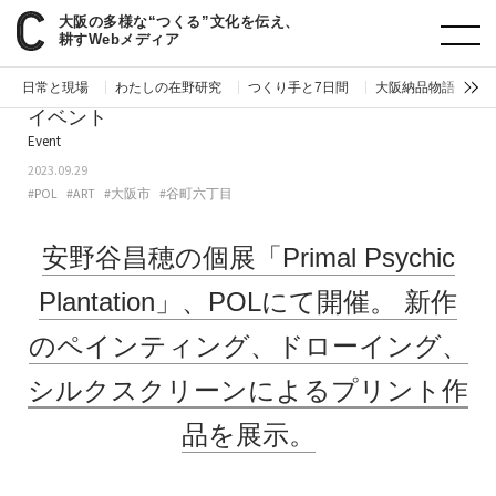
大阪の多様な“つくる”文化を伝え、
paperC
今週のイベント
安野谷昌穂の個展「Primal Psychic Plantation」、POLにて開催。新作のペインティング、ドローイング、シルクスクリーンによるプリント作品を展示。
耕すWebメディア
日常と現場
わたしの在野研究
つくり手と7日間
大阪納品物語
編
イベント
Event
2023.09.29
#POL
#ART
#大阪市
#谷町六丁目
安野谷昌穂の個展「Primal Psychic
Plantation」、POLにて開催。
新作
のペインティング、ドローイング、
シルクスクリーンによるプリント作
品を展示。