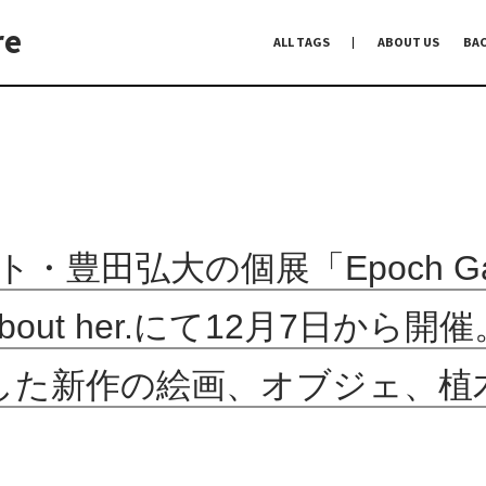
re
ALL TAGS
ABOUT US
BA
編集前記
Co-Dialogue
手前味噌
・豊田弘大の個展「Epoch Gard
about her.にて12月7日から開催
した新作の絵画、オブジェ、植