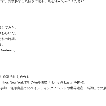
ます。お散歩する気軽さで是非、足を運んでみてください。
吸してみた。
やわらいだ。
ぞれの時期に
日。
Gardenへ。
から作家活動を始める。
thes New Yorkで初の海外個展『Home At Last』を開催。
ITIONへの参加、無印良品でのペインティングイベントや世界遺産・高野山で