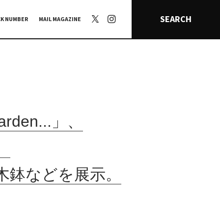
SEARCH
CK NUMBER
MAIL MAGAZINE
en...」、
。
木鉢などを展示。