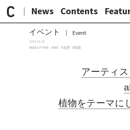
News
Contents
Featu
paperC
今週のイベント
アーティスト・豊田弘大の個展「Epoch Garden...」、about her.にて12月7日から開催。植物をテーマにした新作の絵画、オブジェ、植木鉢などを展示。
日常と現場
わたしの在野研究
つくり手と7日間
大阪納品物語
イベント
Event
2024.12.05
#ABOUT HER.
#ART
#北摂
#箕面
アーティスト
植物をテーマに