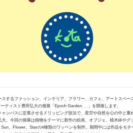
ースするファッション、インテリア、フラワー、カフェ、アートスペー
、アーティスト豊田弘大の個展「Epoch Garden. . .」を開催します。
キャンバスに定着させるドリッピング技法で、星空や自然を心の中と重
弘大。今回の個展は植物をテーマに新作の絵画、オブジェ、植木鉢やグ
、Sun、Flower、Starの4種類のワッペンを制作。期間中には作品を