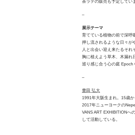
茶ラテの販売も予定してい
–
展示テーマ
育てている植物の前で深呼
押し流されるような日々が
人と出会い迎え来たるそれ
胸に植えよう草木、木漏れ
巡り感じ合う心の庭 Epoch 
–
豊田 弘大
1991年大阪生まれ。15歳
2017年ニューヨークのNepen
VANS ART EXHIB
して活動している。