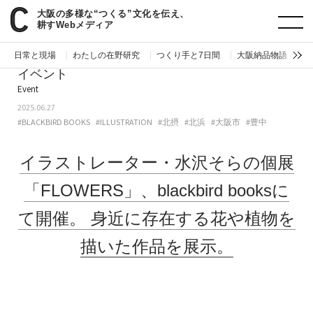
大阪の多様な“つくる”文化を伝え、
paperC
今週のイベント
イラストレーター・水沢そらの個展「FLOWERS」、blackbird booksにて開催。身近に存在する花や植物を描いた作品を展示。
耕すWebメディア
日常と現場
わたしの在野研究
つくり手と7日間
大阪納品物語
編
イベント
Event
2025.06.27
#BLACKBIRD BOOKS
#ILLUSTRATION
#北摂
#北浜
#大阪市
#豊中
イラストレーター・水沢そらの個展
「FLOWERS」、blackbird booksに
て開催。
身近に存在する花や植物を
描いた作品を展示。