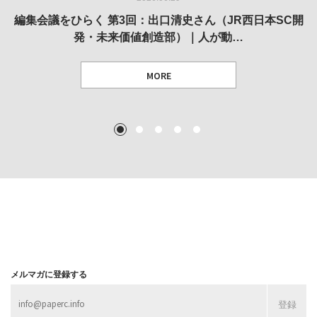
REVIEW｜果たして美術家・梅津庸一は、「大阪のゆかり
REVIEW｜生の存在証明としての線——「ライフライン」
編集会議をひらく 第3回：出口清史さん（JR西日本SC開
REVIEW｜菊池聡太朗 個展「余りの風景」
REPORT｜博覧会の残像
発・未来価値創造部）｜人が動…
作家」となることができたのか…
展
MORE
TEXT: 大島賛都 [アーツサポート関西 チーフプロデューサー／学芸員]
TEXT: ダニエル・アビー [美術史・写真研究者]
TEXT: 大島賛都 [アーツサポート関西 チーフプロデューサー／学芸員]
TEXT: 大島賛都 [アーツサポート関西 チーフプロデューサー／学芸員]
1
2
3
4
5
MORE
MORE
MORE
MORE
メルマガに登録する