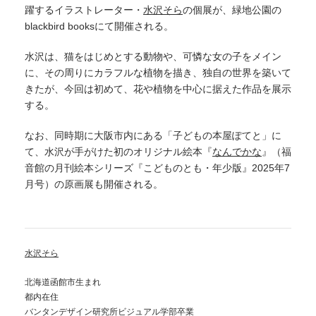
躍するイラストレーター・
水沢そら
の個展が、緑地公園の
blackbird booksにて開催される。
水沢は、猫をはじめとする動物や、可憐な女の子をメイン
に、その周りにカラフルな植物を描き、独自の世界を築いて
きたが、今回は初めて、花や植物を中心に据えた作品を展示
する。
なお、同時期に大阪市内にある「子どもの本屋ぽてと」に
て、水沢が手がけた初のオリジナル絵本『
なんでかな
』（福
音館の月刊絵本シリーズ『こどものとも・年少版』2025年7
月号）の原画展も開催される。
水沢そら
北海道函館市生まれ
都内在住
バンタンデザイン研究所ビジュアル学部卒業